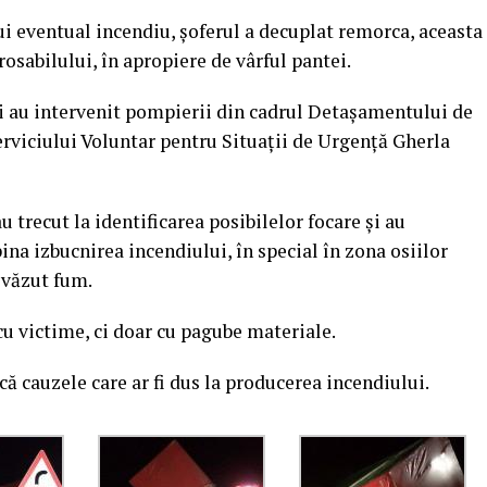
i eventual incendiu, șoferul a decuplat remorca, aceasta
osabilului, în apropiere de vârful pantei.
lui au intervenit pompierii din cadrul Detașamentului de
rviciului Voluntar pentru Situații de Urgență Gherla
au trecut la identificarea posibilelor focare și au
na izbucnirea incendiului, în special în zona osiilor
 văzut fum.
 cu victime, ci doar cu pagube materiale.
 cauzele care ar fi dus la producerea incendiului.