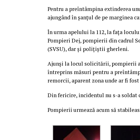
Pentru a preîntâmpina extinderea unu
ajungând în șanțul de pe marginea car
În urma apelului la 112, la fața locu
Pompieri Dej, pompierii din cadrul Se
(SVSU), dar și polițiștii gherleni.
Ajunși la locul solicitării, pompierii 
întreprins măsuri pentru a preîntâmpi
remorcii, aparent zona unde ar fi fost
Din fericire, incidentul nu s-a soldat
Pompierii urmează acum să stabilească