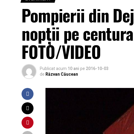
Pompierii din Dej
nopții pe centura
FOTO/VIDEO
Publicat acum
10 ani
pe
2016-10-03
de
Răzvan Căucean