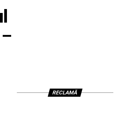
ul
 –
RECLAMĂ