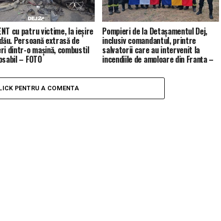
NT cu patru victime, la ieșire
Pompieri de la Detașamentul Dej,
ldău. Persoană extrasă de
inclusiv comandantul, printre
ri dintr-o mașină, combustil
salvatorii care au intervenit la
osabil – FOTO
incendiile de amploare din Franța –
FOTO
LICK PENTRU A COMENTA