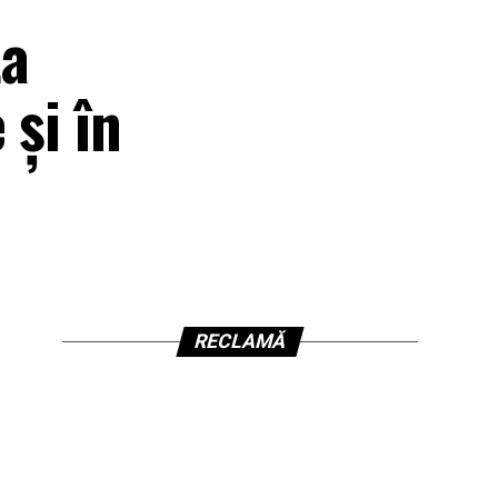
ta
 şi în
RECLAMĂ