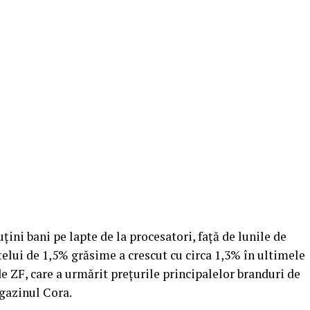
ini bani pe lapte de la proce­sa­tori, faţă de lunile de
aptelui de 1,5% grăsime a cres­cut cu circa 1,3% în ultimele
 de ZF, care a ur­mărit preţurile principalelor branduri de
agazinul Cora.