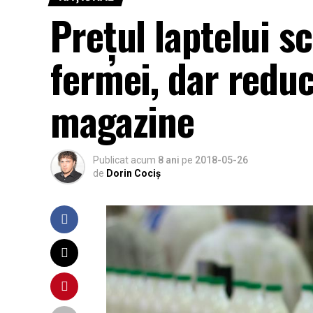
Preţul laptelui 
fermei, dar reduc
magazine
Publicat acum
8 ani
pe
2018-05-26
de
Dorin Cociș