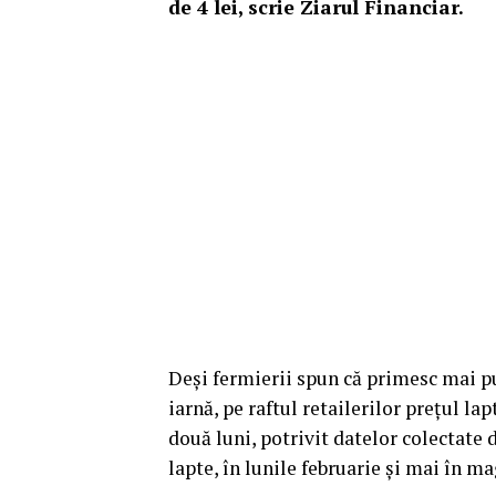
de 4 lei, scrie Ziarul Financiar.
Deşi fermi­erii spun că pri­mesc mai puţ
iarnă, pe raftul retai­le­rilor preţul l
două luni, po­­trivit datelor colectate
lapte, în lunile februarie şi mai în m