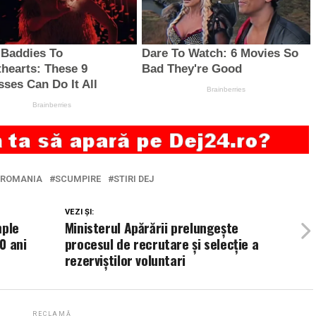
ROMANIA
SCUMPIRE
STIRI DEJ
VEZI ȘI:
mple
Ministerul Apărării prelungeşte
10 ani
procesul de recrutare şi selecţie a
rezerviştilor voluntari
RECLAMĂ