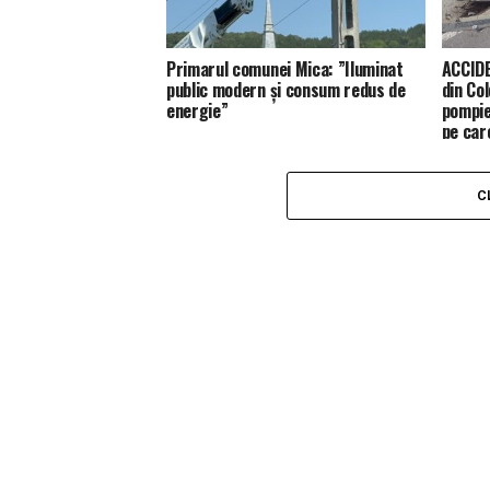
Primarul comunei Mica: ”Iluminat
ACCIDE
public modern și consum redus de
din Co
energie”
pompie
pe car
C