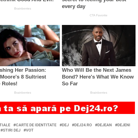
TIALE
CARTE DE IDENTITATE
DEJ
DEJ24.RO
DEJEAN
DEJENI
STIRI DEJ
VOT