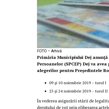
FOTO – Arhivă
Primăria Municipiului Dej anunță 
Persoanelor (SPCEP) Dej va avea p
alegerilor pentru Președintele Ro
09 și 10 noiembrie 2019 – turul I
23 și 24 noiembrie 2019 – turul II
În vederea asigurării stării de legalit
dreptului de vot prin eliberarea actel