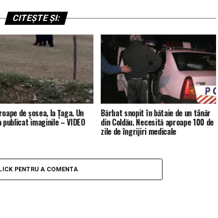
CITEȘTE ȘI:
roape de șosea, la Țaga. Un
Bărbat snopit în bătaie de un tânăr
a publicat imaginile – VIDEO
din Coldău. Necesită aproape 100 de
zile de îngrijiri medicale
LICK PENTRU A COMENTA