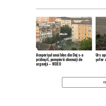
Acoperișul unui bloc din Dej s-a
Urs ap
prăbușit, pompierii chemați de
șofer 
urgență – VIDEO
C