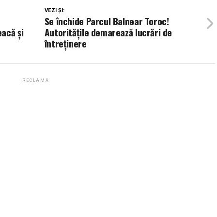
VEZI ȘI:
Se închide Parcul Balnear Toroc!
acă și
Autoritățile demarează lucrări de
întreținere
RECLAMĂ