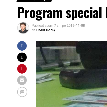
Program special 
Publicat acum
7 ani
pe
2019-11-08
de
Dorin Cociș