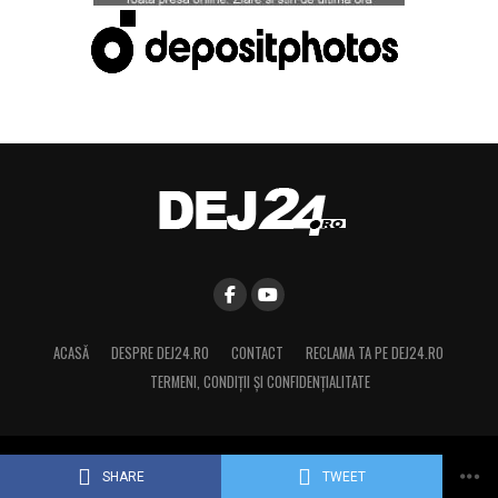
ACASĂ
DESPRE DEJ24.RO
CONTACT
RECLAMA TA PE DEJ24.RO
TERMENI, CONDIŢII ȘI CONFIDENȚIALITATE
Copyright © 2015 Dej24.ro. Toate drepturile rezervate.
SHARE
TWEET