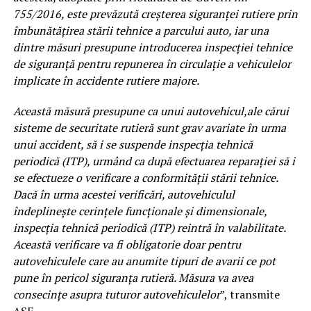
755/2016, este prevăzută creşterea siguranţei rutiere prin
îmbunătăţirea stării tehnice a parcului auto, iar una
dintre măsuri presupune introducerea inspecţiei tehnice
de siguranţă pentru repunerea în circulaţie a vehiculelor
implicate în accidente rutiere majore.
Această măsură presupune ca unui autovehicul,ale cărui
sisteme de securitate rutieră sunt grav avariate în urma
unui accident, să i se suspende inspecţia tehnică
periodică (ITP), urmând ca după efectuarea reparaţiei să i
se efectueze o verificare a conformităţii stării tehnice.
Dacă în urma acestei verificări, autovehiculul
îndeplineşte cerinţele funcţionale şi dimensionale,
inspecţia tehnică periodică (ITP) reintră în valabilitate.
Această verificare va fi obligatorie doar pentru
autovehiculele care au anumite tipuri de avarii ce pot
pune în pericol siguranţa rutieră. Măsura va avea
consecinţe asupra tuturor autovehiculelor
”, transmite
ASF.