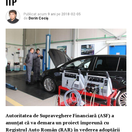
ITP
Publicat acum
9 ani
pe
2018-02-05
de
Dorin Cociș
Autoritatea de Supraveghere Financiară (ASF) a
anunţat că va demara un proiect împreună cu
Registrul Auto Român (RAR) în vederea adoptării