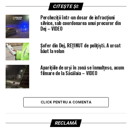
CITEȘTE ȘI:
Percheziții într-un dosar de infracțiuni
silvice, sub coordonarea unui procuror din
Dej – VIDEO
Șofer din Dej, REȚINUT de polițiști. A urcat
băut la volan
Aparițiile de urși în zonă se înmulțesc, acum
filmare de la Săcălaia – VIDEO
CLICK PENTRU A COMENTA
RECLAMĂ