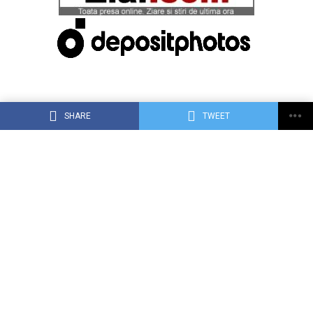
SHARE
TWEET
ACASĂ
DESPRE DEJ24.RO
CONTACT
RECLAMA TA PE DEJ24.RO
TERMENI, CONDIŢII ȘI CONFIDENȚIALITATE
Copyright © 2015 Dej24.ro. Toate drepturile rezervate.