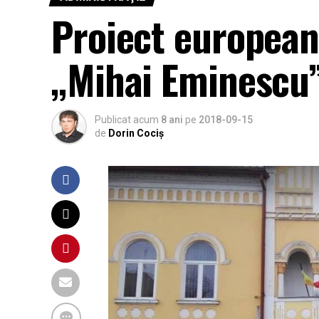
Proiect european
„Mihai Eminescu”
Publicat acum
8 ani
pe
2018-09-15
de
Dorin Cociș