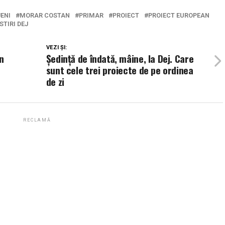
ENI
MORAR COSTAN
PRIMAR
PROIECT
PROIECT EUROPEAN
STIRI DEJ
VEZI ȘI:
n
Ședință de îndată, mâine, la Dej. Care
sunt cele trei proiecte de pe ordinea
de zi
RECLAMĂ