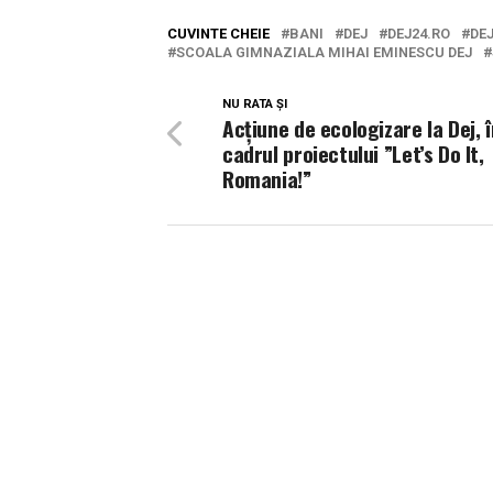
CUVINTE CHEIE
BANI
DEJ
DEJ24.RO
DEJ
SCOALA GIMNAZIALA MIHAI EMINESCU DEJ
NU RATA ȘI
Acțiune de ecologizare la Dej, î
cadrul proiectului ”Let’s Do It,
Romania!”