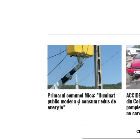
Primarul comunei Mica: ”Iluminat
ACCIDE
public modern și consum redus de
din Co
energie”
pompie
pe car
C