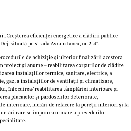
i „Creșterea eficienței energetice a clădirii publice
j, situată pe strada Avram Iancu, nr. 2-4”.
ocedurile de achiziție și ulterior finalizării acestora
in proiect și anume – reabilitarea corpurilor de clădire
zarea instalaţiilor termice, sanitare, electrice, a
, gaz, a instalaţiilor de ventilații și climatizare,
i, înlocuirea/ reabilitarea tâmplăriei interioare şi
erea placajelor şi pardoselilor deteriorate,
e interioare, lucrări de refacere la pereții interiori și la
 lucrări care se impun ca urmare a prevederilor
specialitate.