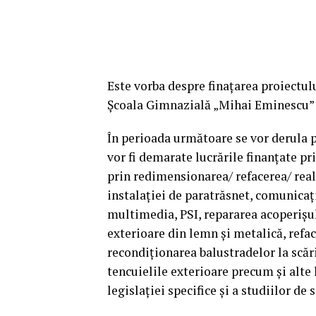
Este vorba despre finațarea proiectulu
Școala Gimnazială „Mihai Eminescu” De
În perioada următoare se vor derula pr
vor fi demarate lucrările finan
țate pr
prin redimensionarea/ refacerea/ reali
instalaţiei de paratrăsnet, comunicaţie
multimedia, PSI, repararea acoperișulu
exterioare din lemn şi metalică, refac
recondiționarea balustradelor la scăril
tencuielile exterioare precum și alte
legislației specifice și a studiilor de 