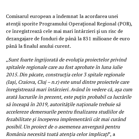
Comisarul european a îndemnat la acordarea unei
atenţii sporite Programului Operaţional Regional (POR),
ce înregistrează cele mai mari întârzieri şi un risc de
dezangajare de fonduri de până la 831 milioane de euro
până la finalul anului curent.
„
Sunt foarte îngrijorată de evoluţia proiectelor privind
spitalele regionale care au fost aprobate în luna iulie
2015. Din păcate, construcţia celor 3 spitale regionale
(Iaşi, Craiova, Cluj – n.r) este unul dintre proiectele care
înregistrează mari întârzieri. Având în vedere că, aşa cum
arată lucrurile în prezent, este puţin probabil ca lucrările
să înceapă în 2019, autorităţile naţionale trebuie să
accelereze demersurile pentru finalizarea studiilor de
fezabilitate şi începerea implementării cât mai curând
posibil. Un proiect de o asemenea anvergură pentru
România necesită toată atenţia celor implicaţi
”, a