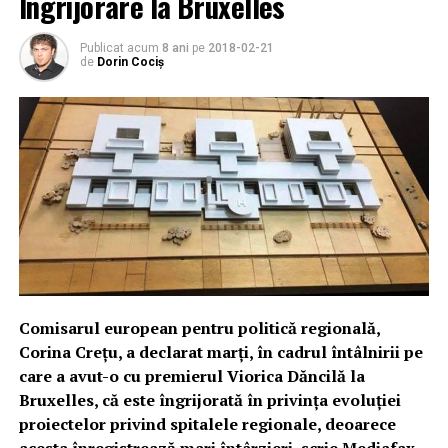
Îngrijorare la Bruxelles
Publicat acum
8 ani
pe
2018-02-21
de
Dorin Cociș
Comisarul european pentru politică regională,
Corina Creţu, a declarat marţi, în cadrul întâlnirii pe
care a avut-o cu premierul Viorica Dăncilă la
Bruxelles, că este îngrijorată în privinţa evoluţiei
proiectelor privind spitalele regionale, deoarece
acesta înregistrează mari întârzieri, scrie Mediafax.