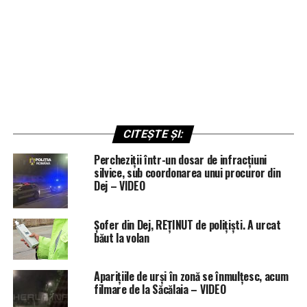
CITEȘTE ȘI:
Percheziții într-un dosar de infracțiuni
silvice, sub coordonarea unui procuror din
Dej – VIDEO
Șofer din Dej, REȚINUT de polițiști. A urcat
băut la volan
Aparițiile de urși în zonă se înmulțesc, acum
filmare de la Săcălaia – VIDEO