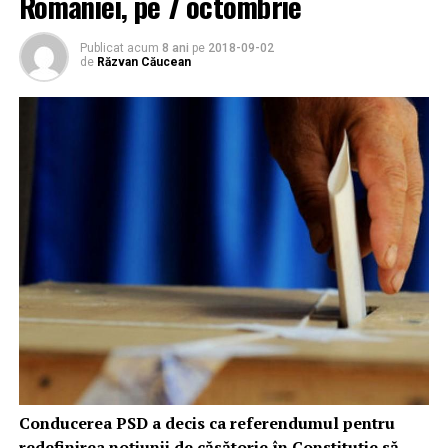
României, pe 7 octombrie
Publicat acum
8 ani
pe
2018-09-02
de
Răzvan Căucean
Conducerea PSD a decis ca referendumul pentru
redefinirea noţiunii de căsătorie în Constituţie să