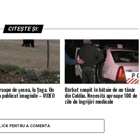
CITEȘTE ȘI:
roape de șosea, la Țaga. Un
Bărbat snopit în bătaie de un tânăr
a publicat imaginile – VIDEO
din Coldău. Necesită aproape 100 de
zile de îngrijiri medicale
LICK PENTRU A COMENTA