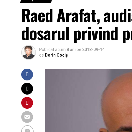
Raed Arafat, audi
dosarul privind p
Publicat acum
8 ani
pe
2018-09-14
de
Dorin Cociș