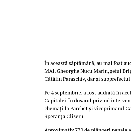
În această săptămână, au mai fost audi
MAI, Gheorghe Nucu Marin, şeful Brig
Cătălin Paraschiv, dar şi subprefectul
Pe 4 septembrie, a fost audiată în ace
Capitalei. În dosarul privind interven
chemaţi la Parchet şi viceprimarul Cap
Speranţa Cliseru.
Aproximativ 770 de plângeri penale au