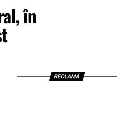
al, în
st
RECLAMĂ