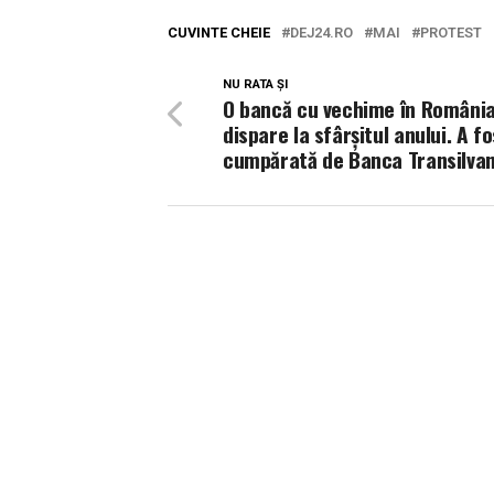
CUVINTE CHEIE
DEJ24.RO
MAI
PROTEST
NU RATA ȘI
O bancă cu vechime în Români
dispare la sfârșitul anului. A fo
cumpărată de Banca Transilvan