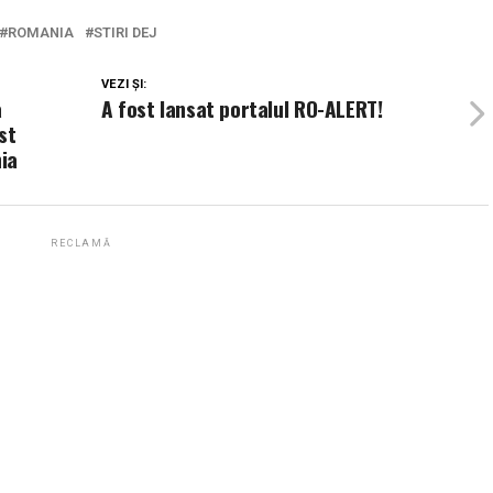
ROMANIA
STIRI DEJ
VEZI ȘI:
a
A fost lansat portalul RO-ALERT!
st
ia
RECLAMĂ