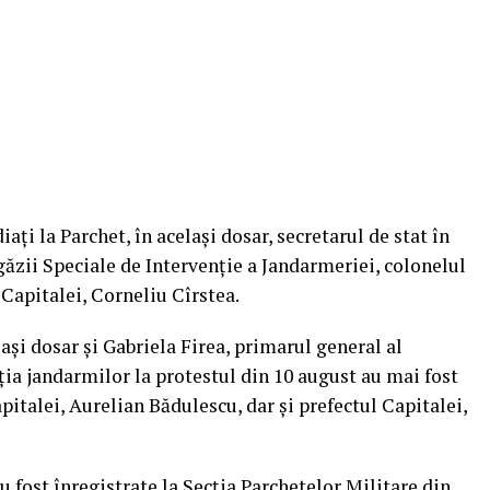
aţi la Parchet, în acelaşi dosar, secretarul de stat în
ăzii Speciale de Intervenţie a Jandarmeriei, colonelul
 Capitalei, Corneliu Cîrstea.
laşi dosar şi Gabriela Firea, primarul general al
ţia jandarmilor la protestul din 10 august au mai fost
italei, Aurelian Bădulescu, dar şi prefectul Capitalei,
 fost înregistrate la Secţia Parchetelor Militare din