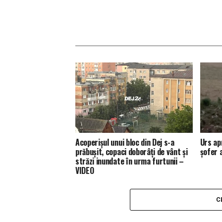
Acoperișul unui bloc din Dej s-a
Urs ap
prăbușit, copaci doborâți de vânt și
șofer 
străzi inundate în urma furtunii –
VIDEO
C