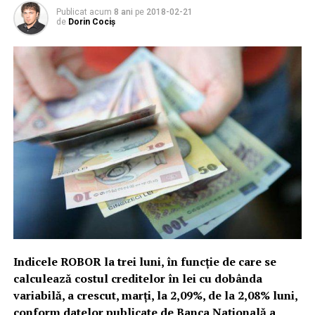
Publicat acum
8 ani
pe
2018-02-21
de
Dorin Cociș
Indicele ROBOR la trei luni, în funcţie de care se
calculează costul creditelor în lei cu dobânda
variabilă, a crescut, marţi, la 2,09%, de la 2,08% luni,
conform datelor publicate de Banca Naţională a