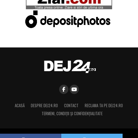
ACASĂ
DESPRE DEJ24.RO
CONTACT
RECLAMA TA PE DEJ24.RO
TERMENI, CONDIŢII ȘI CONFIDENȚIALITATE
Copyright © 2015 Dej24.ro. Toate drepturile rezervate.