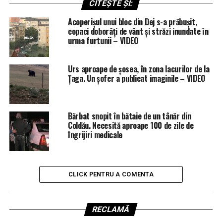
CITEȘTE ȘI:
Acoperișul unui bloc din Dej s-a prăbușit,
copaci doborâți de vânt și străzi inundate în
urma furtunii – VIDEO
Urs aproape de șosea, în zona lacurilor de la
Țaga. Un șofer a publicat imaginile – VIDEO
Bărbat snopit în bătaie de un tânăr din
Coldău. Necesită aproape 100 de zile de
îngrijiri medicale
CLICK PENTRU A COMENTA
RECLAMĂ