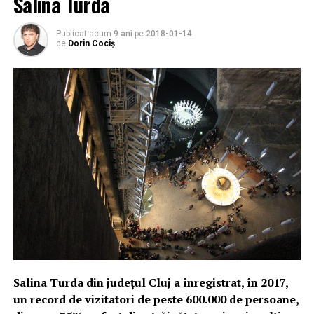
Salina Turda
Publicat acum
9 ani
pe
2018-01-14
de
Dorin Cociș
Salina Turda din judeţul Cluj a înregistrat, în 2017,
un record de vizitatori de peste 600.000 de persoane,