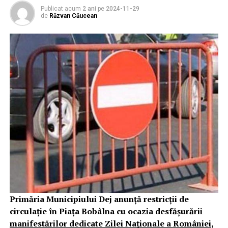
Publicat acum
2 ani
pe
2024-11-29
de
Răzvan Căucean
Primăria Municipiului Dej anunță restricții de
circulație în Piața Bobâlna cu ocazia desfășurării
manifestărilor dedicate Zilei Naționale a României
,