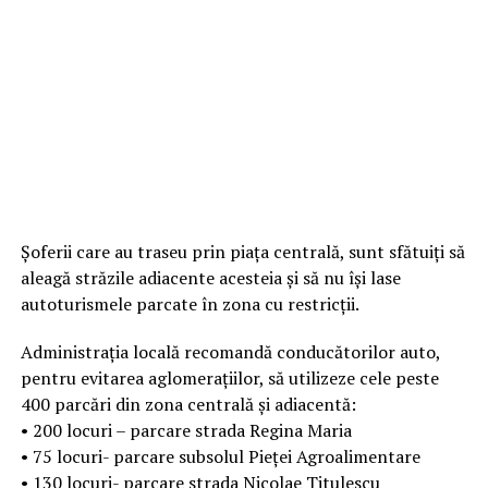
Șoferii care au traseu prin piața centrală, sunt sfătuiți să
aleagă străzile adiacente acesteia și să nu își lase
autoturismele parcate în zona cu restricții.
Administrația locală recomandă conducătorilor auto,
pentru evitarea aglomerațiilor, să utilizeze cele peste
400 parcări din zona centrală și adiacentă:
•⁠ ⁠200 locuri – parcare strada Regina Maria
•⁠ ⁠75 locuri- parcare subsolul Pieței Agroalimentare
•⁠ ⁠130 locuri- parcare strada Nicolae Titulescu