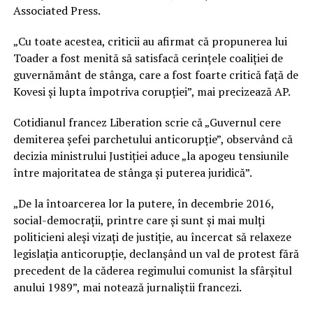
Associated Press.
„Cu toate acestea, criticii au afirmat că propunerea lui
Toader a fost menită să satisfacă cerinţele coaliţiei de
guvernământ de stânga, care a fost foarte critică faţă de
Kovesi şi lupta împotriva corupţiei”, mai precizează AP.
Cotidianul francez Liberation scrie că „Guvernul cere
demiterea şefei parchetului anticorupţie”, observând că
decizia ministrului Justiţiei aduce „la apogeu tensiunile
între majoritatea de stânga şi puterea juridică”.
„De la întoarcerea lor la putere, în decembrie 2016,
social-democraţii, printre care şi sunt şi mai mulţi
politicieni aleşi vizaţi de justiţie, au încercat să relaxeze
legislaţia anticorupţie, declanşând un val de protest fără
precedent de la căderea regimului comunist la sfârşitul
anului 1989”, mai notează jurnaliştii francezi.