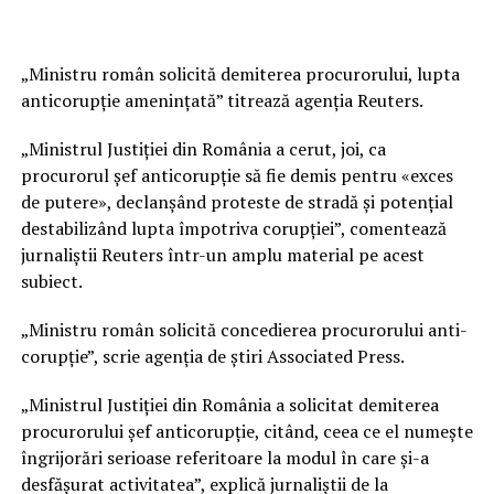
„Ministru român solicită demiterea procurorului, lupta
anticorupţie ameninţată” titrează agenţia Reuters.
„Ministrul Justiţiei din România a cerut, joi, ca
procurorul şef anticorupţie să fie demis pentru «exces
de putere», declanşând proteste de stradă şi potenţial
destabilizând lupta împotriva corupţiei”, comentează
jurnaliştii Reuters într-un amplu material pe acest
subiect.
„Ministru român solicită concedierea procurorului anti-
corupţie”, scrie agenţia de ştiri Associated Press.
„Ministrul Justiţiei din România a solicitat demiterea
procurorului şef anticorupţie, citând, ceea ce el numeşte
îngrijorări serioase referitoare la modul în care şi-a
desfăşurat activitatea”, explică jurnaliştii de la