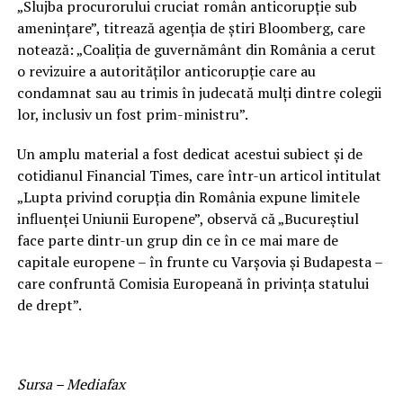
„Slujba procurorului cruciat român anticorupţie sub
ameninţare”, titrează agenţia de ştiri Bloomberg, care
notează: „Coaliţia de guvernământ din România a cerut
o revizuire a autorităţilor anticorupţie care au
condamnat sau au trimis în judecată mulţi dintre colegii
lor, inclusiv un fost prim-ministru”.
Un amplu material a fost dedicat acestui subiect şi de
cotidianul Financial Times, care într-un articol intitulat
„Lupta privind corupţia din România expune limitele
influenţei Uniunii Europene”, observă că „Bucureştiul
face parte dintr-un grup din ce în ce mai mare de
capitale europene – în frunte cu Varşovia şi Budapesta –
care confruntă Comisia Europeană în privinţa statului
de drept”.
Sursa – Mediafax