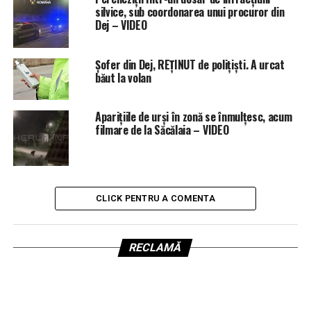
silvice, sub coordonarea unui procuror din
Dej – VIDEO
Șofer din Dej, REȚINUT de polițiști. A urcat
băut la volan
Aparițiile de urși în zonă se înmulțesc, acum
filmare de la Săcălaia – VIDEO
CLICK PENTRU A COMENTA
RECLAMĂ