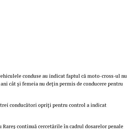
la vehiculele conduse au indicat faptul că moto-cross-ul nu
e ani cât și femeia nu dețin permis de conducere pentru
 trei conducători opriți pentru control a indicat
tru Rareș continuă cercetările în cadrul dosarelor penale