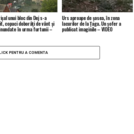
șul unui bloc din Dej s-a
Urs aproape de șosea, în zona
t, copaci doborâți de vânt și
lacurilor de la Țaga. Un șofer a
 inundate în urma furtunii –
publicat imaginile – VIDEO
LICK PENTRU A COMENTA