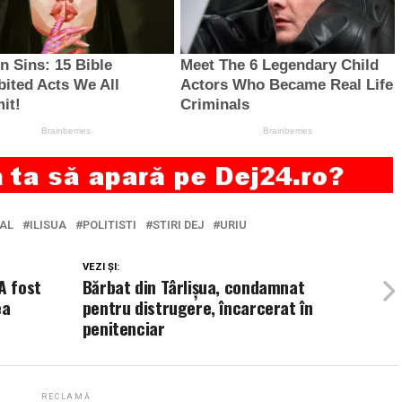
AL
ILISUA
POLITISTI
STIRI DEJ
URIU
VEZI ȘI:
A fost
Bărbat din Târlișua, condamnat
ea
pentru distrugere, încarcerat în
penitenciar
RECLAMĂ