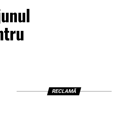
junul
ntru
RECLAMĂ