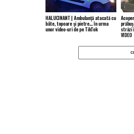
HALUCINANT | Ambulanță atacată cu
Acoperi
bâte, topoare și pietre… în urma
prăbuși
unor video-uri de pe TikTok
străzi
VIDEO
C