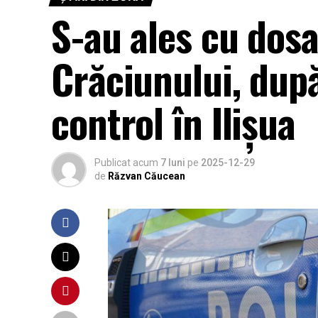
S-au ales cu dosa
Crăciunului, după
control în Ilișua
Publicat acum
7 luni
pe
2025-12-29
de
Răzvan Căucean