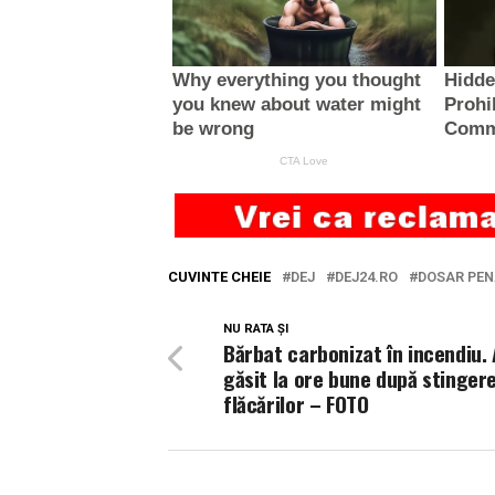
CUVINTE CHEIE
DEJ
DEJ24.RO
DOSAR PEN
NU RATA ȘI
Bărbat carbonizat în incendiu. 
găsit la ore bune după stinger
flăcărilor – FOTO