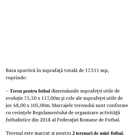
Baza sportivă în suprafață totală de 17.311 mp,
cuprinde:
– 𝐓𝐞𝐫𝐞𝐧 𝐩𝐞𝐧𝐭𝐫𝐮 𝐟𝐨𝐭𝐛𝐚𝐥 dimensiunile suprafeței utile de
evoluție 75,50 x 117,00m și cele ale suprafeței utile de
joc 68,00 x 105,00m. Marcajele terenului sunt conforme
cu cerințele Regulamentului de organizare activității
fotbalistice din 2018 al Federației Romane de Fotbal.
Terenul este marcat si pentru 𝟐 𝐭𝐞𝐫𝐞𝐧𝐮𝐫𝐢 𝐝𝐞 𝐦𝐢𝐧𝐢-𝐟𝐨𝐭𝐛𝐚𝐥,