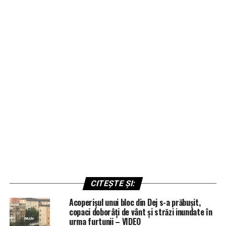
CITEȘTE ȘI:
Acoperișul unui bloc din Dej s-a prăbușit,
copaci doborâți de vânt și străzi inundate în
urma furtunii – VIDEO