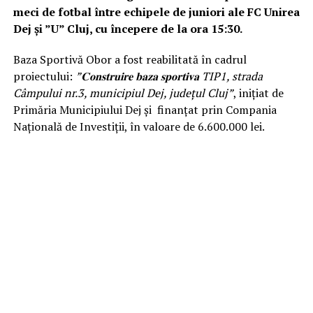
meci de fotbal între echipele de juniori ale FC Unirea
Dej și ”U” Cluj, cu începere de la ora 15:30.
Baza Sportivă Obor a fost reabilitată în cadrul
proiectului:
”𝐂𝐨𝐧𝐬𝐭𝐫𝐮𝐢𝐫𝐞 𝐛𝐚𝐳𝐚 𝐬𝐩𝐨𝐫𝐭𝐢𝐯𝐚 TIP1, strada
Câmpului nr.3, municipiul Dej, județul Cluj”
, inițiat de
Primăria Municipiului Dej și finanțat prin Compania
Națională de Investiții, în valoare de 6.600.000 lei.