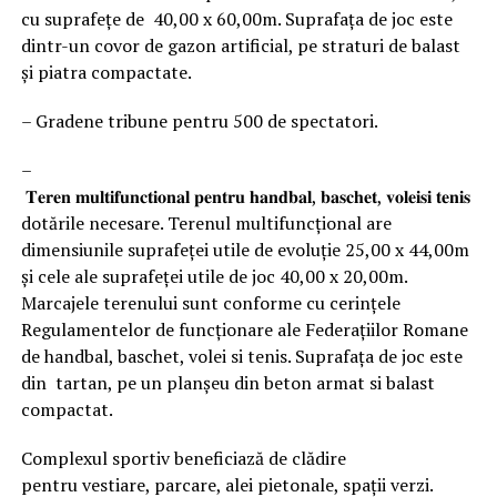
cu suprafețe de 40,00 x 60,00m. Suprafața de joc este
dintr-un covor de gazon artificial, pe straturi de balast
și piatra compactate.
– Gradene tribune pentru 500 de spectatori.
–
𝐓𝐞𝐫𝐞𝐧 𝐦𝐮𝐥𝐭𝐢𝐟𝐮𝐧𝐜𝐭𝐢𝐨𝐧𝐚𝐥 𝐩𝐞𝐧𝐭𝐫𝐮 𝐡𝐚𝐧𝐝𝐛𝐚𝐥, 𝐛𝐚𝐬𝐜𝐡𝐞𝐭, 𝐯𝐨𝐥𝐞𝐢𝐬𝐢 𝐭𝐞𝐧𝐢𝐬 cu
dotările necesare. Terenul multifuncțional are
dimensiunile suprafeței utile de evoluție 25,00 x 44,00m
și cele ale suprafeței utile de joc 40,00 x 20,00m.
Marcajele terenului sunt conforme cu cerințele
Regulamentelor de funcționare ale Federațiilor Romane
de handbal, baschet, volei si tenis. Suprafața de joc este
din tartan, pe un planșeu din beton armat si balast
compactat.
Complexul sportiv beneficiază de clădire
pentru vestiare, parcare, alei pietonale, spații verzi.