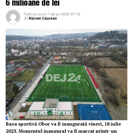
6 milioane de lei
Publicat acum
1 an
pe
2025-07-16
de
Răzvan Căucean
Baza sportivă Obor va fi inaugurată vineri, 18 iulie
2025. Momentul inaugural va fi marcat printr-un