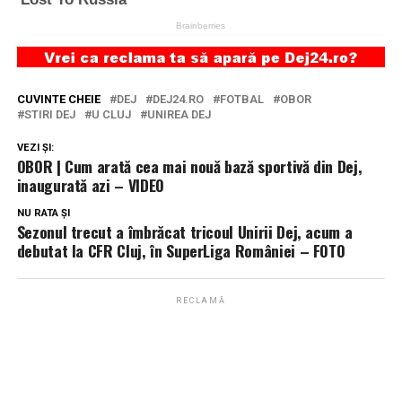
CUVINTE CHEIE
DEJ
DEJ24.RO
FOTBAL
OBOR
STIRI DEJ
U CLUJ
UNIREA DEJ
VEZI ȘI:
OBOR | Cum arată cea mai nouă bază sportivă din Dej,
inaugurată azi – VIDEO
NU RATA ȘI
Sezonul trecut a îmbrăcat tricoul Unirii Dej, acum a
debutat la CFR Cluj, în SuperLiga României – FOTO
RECLAMĂ