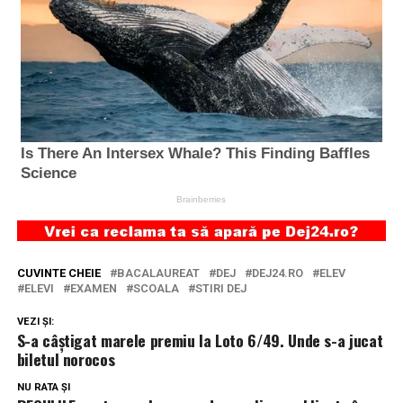
CUVINTE CHEIE
BACALAUREAT
DEJ
DEJ24.RO
ELEV
ELEVI
EXAMEN
SCOALA
STIRI DEJ
VEZI ȘI:
S-a câștigat marele premiu la Loto 6/49. Unde s-a jucat
biletul norocos
NU RATA ȘI