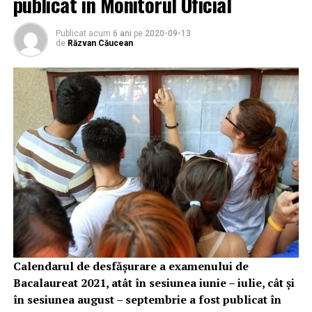
publicat în Monitorul Oficial
Publicat acum
6 ani
pe
2020-09-13
de
Răzvan Căucean
Calendarul de desfăşurare a examenului de
Bacalaureat 2021, atât în sesiunea iunie – iulie, cât şi
în sesiunea august – septembrie a fost publicat în