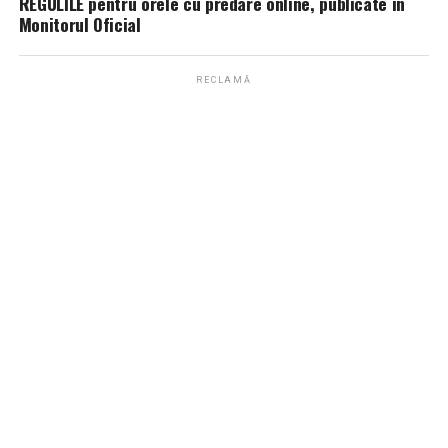
REGULILE pentru orele cu predare online, publicate în
Monitorul Oficial
RECLAMĂ