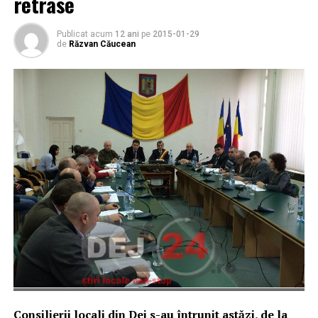
retrase
Publicat acum
12 ani
pe
2015-01-29
de
Răzvan Căucean
Consilierii locali din Dej s-au întrunit astăzi, de la