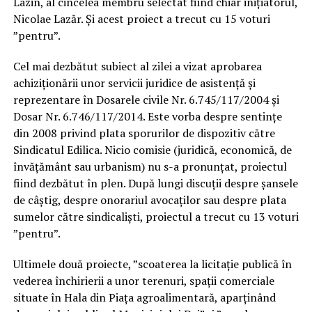
Lazin, al cincelea membru selectat fiind chiar inițiatorul,
Nicolae Lazăr. Și acest proiect a trecut cu 15 voturi
”pentru”.
Cel mai dezbătut subiect al zilei a vizat aprobarea
achiziționării unor servicii juridice de asistență și
reprezentare în Dosarele civile Nr. 6.745/117/2004 și
Dosar Nr. 6.746/117/2014. Este vorba despre sentințe
din 2008 privind plata sporurilor de dispozitiv către
Sindicatul Edilica. Nicio comisie (juridică, economică, de
învățământ sau urbanism) nu s-a pronunțat, proiectul
fiind dezbătut în plen. După lungi discuții despre șansele
de câștig, despre onorariul avocaților sau despre plata
sumelor către sindicaliști, proiectul a trecut cu 13 voturi
”pentru”.
Ultimele două proiecte, ”scoaterea la licitație publică în
vederea închirierii a unor terenuri, spații comerciale
situate în Hala din Piața agroalimentară, aparținând