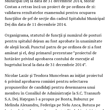
Municipal Dej la data de 31 decembrie 2014, Morar
Costan a retras încă un proiect de pe ordinea de zi:
validarea rezultatelor examenului pentru ocuparea
funcțiilor de șef de secție din cadrul Spitalului Municipal
Dej din data de 11 decembrie 2014.
Organigrama, statutul de funcții și numărul de posturi
pentru spitalul dejean au fost aprobate în unanimitate
de aleșii locali. Punctul patru de pe ordinea de zi a fost
amânat și el, deși primarul prezentase ”proiectul de
hotărâre privind aprobarea contului de execuție al
bugetului local la data de 31 decembrie 2014”.
Nicolae Lazăr și Teodora Muncelean au inițiat proiectul
6 privind aprobarea comisiei pentru selectarea
propunerilor de candidați pentru desemnarea unui
membru în Consiliul de Administrație la S.C. Transurb
S.A. Dej. Hațegan l-a propus pe Bonta, Buburuz pe
Melinda Alexandru, Federiga pe Nelu Anca, Butuza pe