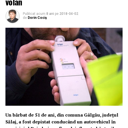
volan
Publicat acum
8 ani
pe
2018-04-02
de
Dorin Cociș
Un bărbat de 51 de ani, din comuna Gâlgău, judeţul
Sălaj, a fost depistat conducând un autovehicul în