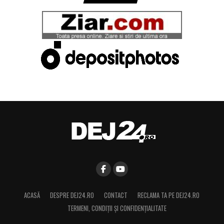
ACASĂ
DESPRE DEJ24.RO
CONTACT
RECLAMA TA PE DEJ24.RO
TERMENI, CONDIŢII ȘI CONFIDENȚIALITATE