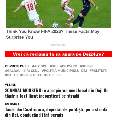
CUVINTE CHEIE
ALCOOL
DEJ
DEJ24.RO
DEJENI
GALGAU
IPJ CLUJ
POLITIA MUNICIPIULUI DEJ
POLITISTI
SALAJ
SOFER BEAT
STIRI DEJ
VEZI ȘI:
SCANDAL MONSTRU în apropierea unui local din Dej! Un
tânăr a fost lăsat inconștient pe stradă
NU RATA ȘI
Tânăr din Cuzdrioara, depistat de polițiști, pe o stradă
din Dej, conducând fără permis