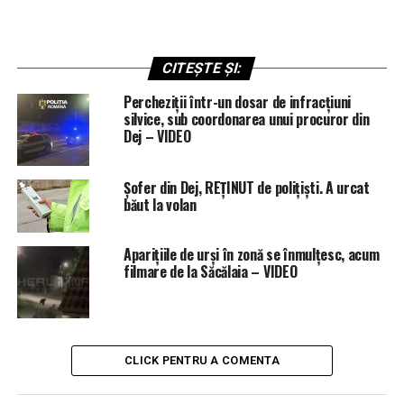
CITEȘTE ȘI:
Percheziții într-un dosar de infracțiuni
silvice, sub coordonarea unui procuror din
Dej – VIDEO
Șofer din Dej, REȚINUT de polițiști. A urcat
băut la volan
Aparițiile de urși în zonă se înmulțesc, acum
filmare de la Săcălaia – VIDEO
CLICK PENTRU A COMENTA