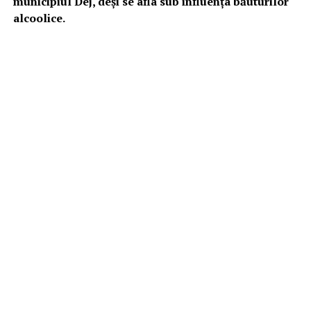
municipiul Dej, deşi se afla sub influenţa băuturilor
alcoolice.