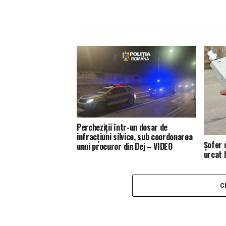
Percheziții într-un dosar de
infracțiuni silvice, sub coordonarea
Șofer d
unui procuror din Dej – VIDEO
urcat 
C