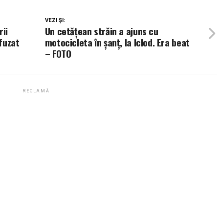
VEZI ȘI:
rii
Un cetățean străin a ajuns cu
efuzat
motocicleta în șanț, la Iclod. Era beat
– FOTO
RECLAMĂ