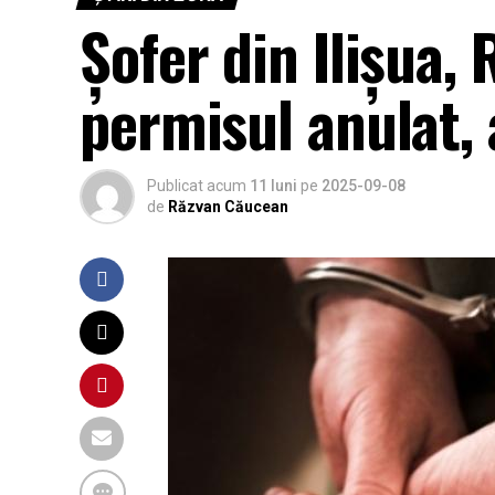
Șofer din Ilișua,
permisul anulat, 
Publicat acum
11 luni
pe
2025-09-08
de
Răzvan Căucean