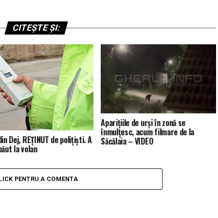
CITEȘTE ȘI:
Aparițiile de urși în zonă se
înmulțesc, acum filmare de la
in Dej, REȚINUT de polițiști. A
Săcălaia – VIDEO
băut la volan
LICK PENTRU A COMENTA