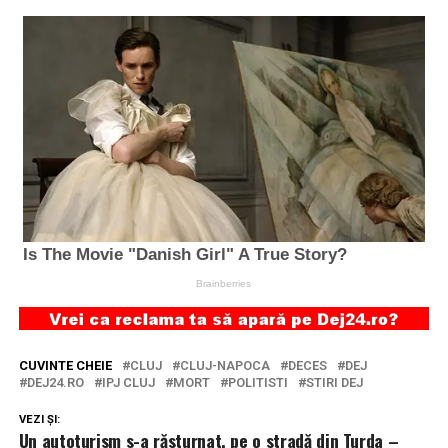
CUVINTE CHEIE
CLUJ
CLUJ-NAPOCA
DECES
DEJ
DEJ24.RO
IPJ CLUJ
MORT
POLITISTI
STIRI DEJ
VEZI ȘI:
Un autoturism s-a răsturnat, pe o stradă din Turda –