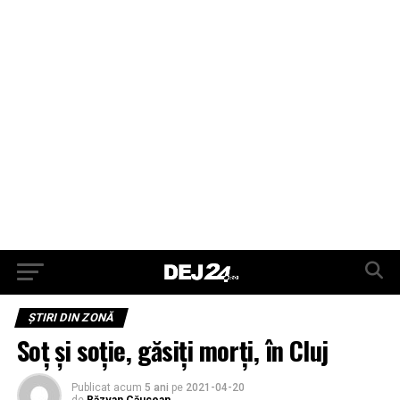
ŞTIRI DIN ZONĂ
Soț și soție, găsiți morți, în Cluj
Publicat acum
5 ani
pe
2021-04-20