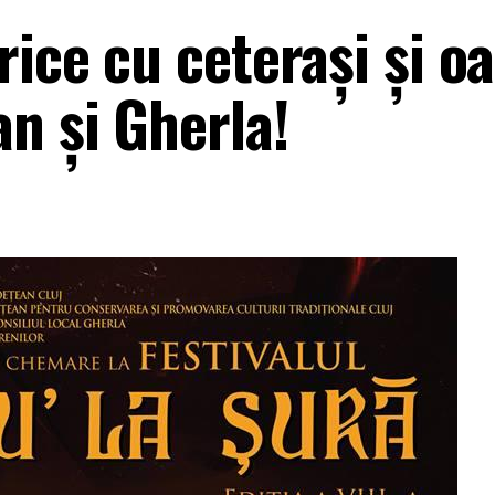
rice cu ceterași și o
n și Gherla!