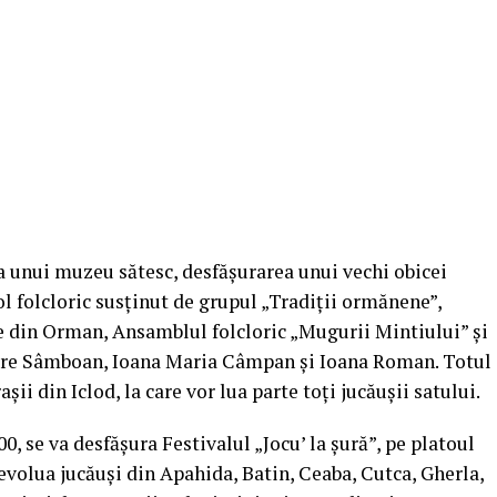
 unui muzeu sătesc, desfășurarea unui vechi obicei
ol folcloric susținut de grupul „Tradiții ormănene”,
e din Orman, Ansamblul folcloric „Mugurii Mintiului” și
gore Sâmboan, Ioana Maria Câmpan și Ioana Roman. Totul
așii din Iclod, la care vor lua parte toți jucăușii satului.
00, se va desfășura Festivalul „Jocu’ la șură”, pe platoul
evolua jucăuși din Apahida, Batin, Ceaba, Cutca, Gherla,