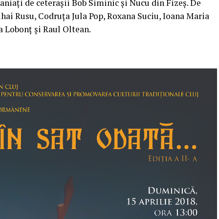
aniați de ceterașii Bob Siminic și Nucu din Fizeș. De
hai Rusu, Codruța Jula Pop, Roxana Suciu, Ioana Maria
Lobonț și Raul Oltean.