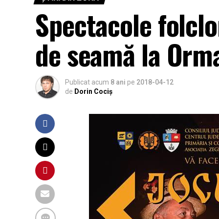
Spectacole folclo
de seamă la Orma
Publicat acum
8 ani
pe
2018-04-12
de
Dorin Cociș