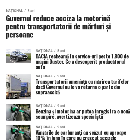
NAŢIONAL
8 ani
Guvernul reduce acciza la motorină
pentru transportatorii de mărfuri şi
persoane
NAŢIONAL
8 ani
DACIA recheamă în service-uri peste 1.800 de
maşini Duster. Ce a descoperit producătorul
auto
NAŢIONAL
9 ani
Transportatorii ameninţă cu mărirea tarifelor
dacă Guvernul nu le va returna o parte din
supraacciză
NAŢIONAL
9 ani
Benzina și motorina ar putea înregistra o nouă
scumpire, avertizează specialiștii
NAŢIONAL
9 ani
Vânzările de carburanţi au scăzut cu aproape
10% în luna în care au crescut accizele