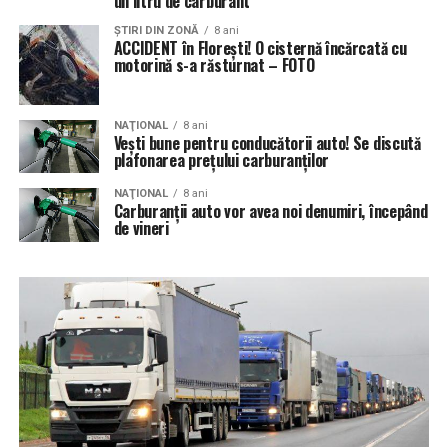
un litru de carburant
ŞTIRI DIN ZONĂ
8 ani
ACCIDENT în Florești! O cisternă încărcată cu
motorină s-a răsturnat – FOTO
NAŢIONAL
8 ani
Vești bune pentru conducătorii auto! Se discută
plafonarea prețului carburanților
NAŢIONAL
8 ani
Carburanţii auto vor avea noi denumiri, începând
de vineri