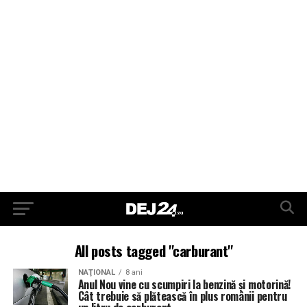
All posts tagged "carburant"
NAŢIONAL
8 ani
Anul Nou vine cu scumpiri la benzină și motorină!
Cât trebuie să plătească în plus românii pentru