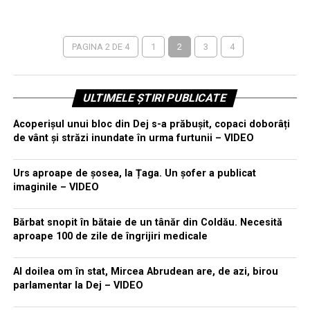
PAGINA 2 DE 4
1
2
3
4
ULTIMELE ȘTIRI PUBLICATE
Acoperișul unui bloc din Dej s-a prăbușit, copaci doborâți
de vânt și străzi inundate în urma furtunii – VIDEO
Urs aproape de șosea, la Țaga. Un șofer a publicat
imaginile – VIDEO
Bărbat snopit în bătaie de un tânăr din Coldău. Necesită
aproape 100 de zile de îngrijiri medicale
Al doilea om în stat, Mircea Abrudean are, de azi, birou
parlamentar la Dej – VIDEO