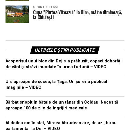
SPORT
11 ani
Cupa ”Pintea Viteazul” la Oină, mâine dimineață,
la Chiuiești
ULTIMELE ȘTIRI PUBLICATE
Acoperișul unui bloc din Dej s-a prăbușit, copaci doborâți
de vânt și străzi inundate în urma furtunii – VIDEO
Urs aproape de șosea, la Țaga. Un șofer a publicat
imaginile – VIDEO
Bărbat snopit în bătaie de un tânăr din Coldău. Necesită
aproape 100 de zile de îngrijiri medicale
Al doilea om în stat, Mircea Abrudean are, de azi, birou
parlamentar la Dej – VIDEO