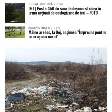
SOCIAL-CULTURĂ
7 ani
DEJ | Peste 450 de saci de deșeuri strânși în
urma acțiunii de ecologizare de ieri – FOTO
ADMINISTRAŢIE
7 ani
Mâine are loc, la Dej, acțiunea ”Împreună pentru
un oraș mai curat”