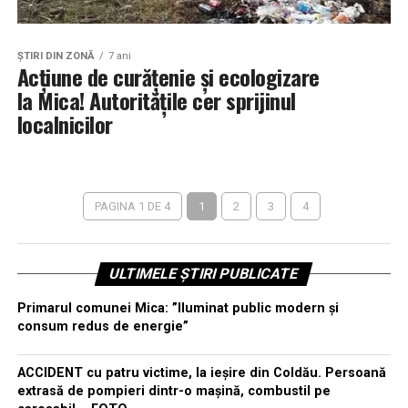
ŞTIRI DIN ZONĂ
7 ani
Acțiune de curățenie și ecologizare
la Mica! Autoritățile cer sprijinul
localnicilor
PAGINA 1 DE 4
1
2
3
4
ULTIMELE ȘTIRI PUBLICATE
Primarul comunei Mica: ”Iluminat public modern și
consum redus de energie”
ACCIDENT cu patru victime, la ieșire din Coldău. Persoană
extrasă de pompieri dintr-o mașină, combustil pe