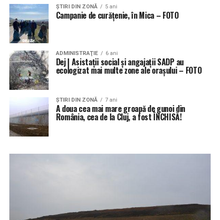
ŞTIRI DIN ZONĂ
5 ani
Campanie de curățenie, în Mica – FOTO
ADMINISTRAŢIE
6 ani
Dej | Asistații social și angajații SADP au
ecologizat mai multe zone ale orașului – FOTO
ŞTIRI DIN ZONĂ
7 ani
A doua cea mai mare groapă de gunoi din
România, cea de la Cluj, a fost ÎNCHISĂ!