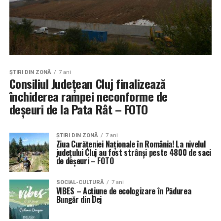
ŞTIRI DIN ZONĂ
7 ani
Consiliul Județean Cluj finalizează
închiderea rampei neconforme de
deșeuri de la Pata Rât – FOTO
ŞTIRI DIN ZONĂ
7 ani
Ziua Curățeniei Naționale în România! La nivelul
județului Cluj au fost strânși peste 4800 de saci
de deșeuri – FOTO
SOCIAL-CULTURĂ
7 ani
VIBES – Acțiune de ecologizare în Pădurea
Bungăr din Dej