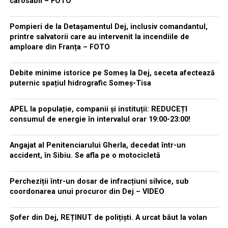
carosabil – FOTO
Pompieri de la Detașamentul Dej, inclusiv comandantul,
printre salvatorii care au intervenit la incendiile de
amploare din Franța – FOTO
Debite minime istorice pe Someș la Dej, seceta afectează
puternic spațiul hidrografic Someș-Tisa
APEL la populație, companii și instituții: REDUCEȚI
consumul de energie în intervalul orar 19:00-23:00!
Angajat al Penitenciarului Gherla, decedat într-un
accident, în Sibiu. Se afla pe o motocicletă
Percheziții într-un dosar de infracțiuni silvice, sub
coordonarea unui procuror din Dej – VIDEO
Șofer din Dej, REȚINUT de polițiști. A urcat băut la volan