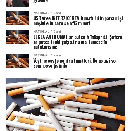
gravide
NAŢIONAL
7 ani
USR vrea INTERZICEREA fumatului în parcuri şi
maşinile în care se află minori
NAŢIONAL
9 ani
LEGEA ANTIFUMAT ar putea fi înăsprită! Șoferii
ar putea fi obligați să nu mai fumeze în
autoturisme
NAŢIONAL
9 ani
Vești proaste pentru fumători. De astăzi se
scumpesc țigările