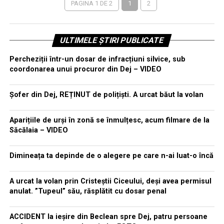
PAGINA 1 DE 2
1
2
ULTIMELE ȘTIRI PUBLICATE
Percheziții într-un dosar de infracțiuni silvice, sub
coordonarea unui procuror din Dej – VIDEO
Șofer din Dej, REȚINUT de polițiști. A urcat băut la volan
Aparițiile de urși în zonă se înmulțesc, acum filmare de la
Săcălaia – VIDEO
Dimineața ta depinde de o alegere pe care n-ai luat-o încă
A urcat la volan prin Cristeștii Ciceului, deși avea permisul
anulat. ”Tupeul” său, răsplătit cu dosar penal
ACCIDENT la ieșire din Beclean spre Dej, patru persoane