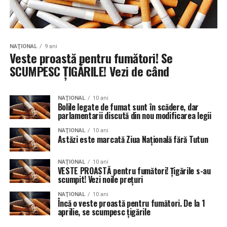
NAŢIONAL
9 ani
Veste proastă pentru fumători! Se
SCUMPESC ȚIGĂRILE! Vezi de când
NAŢIONAL
10 ani
Bolile legate de fumat sunt în scădere, dar
parlamentarii discută din nou modificarea legii
NAŢIONAL
10 ani
Astăzi este marcată Ziua Națională fără Tutun
NAŢIONAL
10 ani
VESTE PROASTĂ pentru fumători! Țigările s-au
scumpit! Vezi noile preţuri
NAŢIONAL
10 ani
Încă o veste proastă pentru fumători. De la 1
aprilie, se scumpesc țigările