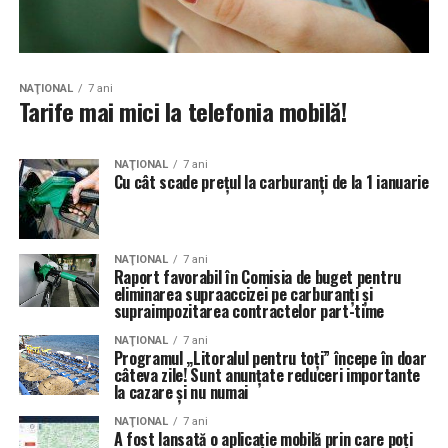
NAŢIONAL
7 ani
Tarife mai mici la telefonia mobilă!
NAŢIONAL
7 ani
Cu cât scade preţul la carburanţi de la 1 ianuarie
NAŢIONAL
7 ani
Raport favorabil în Comisia de buget pentru
eliminarea supraaccizei pe carburanţi şi
supraimpozitarea contractelor part-time
NAŢIONAL
7 ani
Programul „Litoralul pentru toţi” începe în doar
câteva zile! Sunt anunțate reduceri importante
la cazare și nu numai
NAŢIONAL
7 ani
A fost lansată o aplicație mobilă prin care poţi