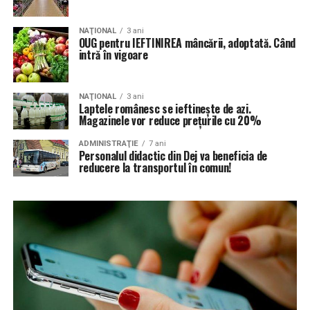
NAŢIONAL
3 ani
OUG pentru IEFTINIREA mâncării, adoptată. Când
intră în vigoare
NAŢIONAL
3 ani
Laptele românesc se ieftinește de azi.
Magazinele vor reduce prețurile cu 20%
ADMINISTRAŢIE
7 ani
Personalul didactic din Dej va beneficia de
reducere la transportul în comun!