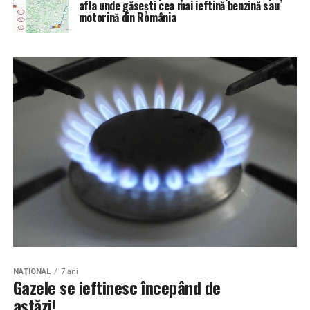
afla unde găsești cea mai ieftină benzină sau
motorină din România
NAŢIONAL
7 ani
Gazele se ieftinesc începând de
astăzi!