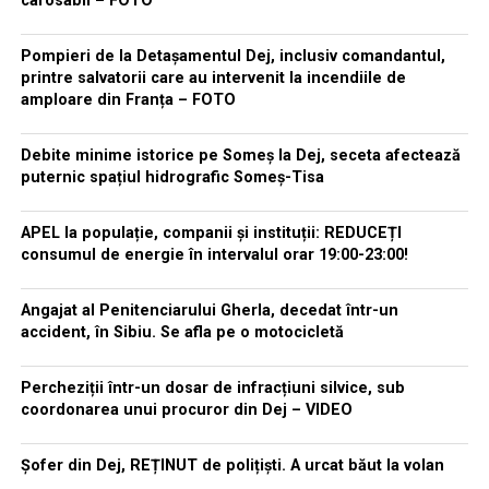
carosabil – FOTO
Pompieri de la Detașamentul Dej, inclusiv comandantul,
printre salvatorii care au intervenit la incendiile de
amploare din Franța – FOTO
Debite minime istorice pe Someș la Dej, seceta afectează
puternic spațiul hidrografic Someș-Tisa
APEL la populație, companii și instituții: REDUCEȚI
consumul de energie în intervalul orar 19:00-23:00!
Angajat al Penitenciarului Gherla, decedat într-un
accident, în Sibiu. Se afla pe o motocicletă
Percheziții într-un dosar de infracțiuni silvice, sub
coordonarea unui procuror din Dej – VIDEO
Șofer din Dej, REȚINUT de polițiști. A urcat băut la volan