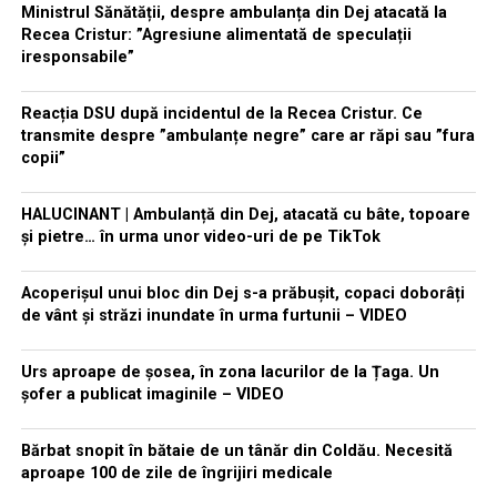
Ministrul Sănătății, despre ambulanța din Dej atacată la
Recea Cristur: ”Agresiune alimentată de speculații
iresponsabile”
Reacția DSU după incidentul de la Recea Cristur. Ce
transmite despre ”ambulanțe negre” care ar răpi sau ”fura
copii”
HALUCINANT | Ambulanță din Dej, atacată cu bâte, topoare
și pietre… în urma unor video-uri de pe TikTok
Acoperișul unui bloc din Dej s-a prăbușit, copaci doborâți
de vânt și străzi inundate în urma furtunii – VIDEO
Urs aproape de șosea, în zona lacurilor de la Țaga. Un
șofer a publicat imaginile – VIDEO
Bărbat snopit în bătaie de un tânăr din Coldău. Necesită
aproape 100 de zile de îngrijiri medicale