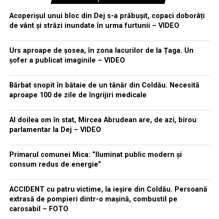
Acoperișul unui bloc din Dej s-a prăbușit, copaci doborâți
de vânt și străzi inundate în urma furtunii – VIDEO
Urs aproape de șosea, în zona lacurilor de la Țaga. Un
șofer a publicat imaginile – VIDEO
Bărbat snopit în bătaie de un tânăr din Coldău. Necesită
aproape 100 de zile de îngrijiri medicale
Al doilea om în stat, Mircea Abrudean are, de azi, birou
parlamentar la Dej – VIDEO
Primarul comunei Mica: ”Iluminat public modern și
consum redus de energie”
ACCIDENT cu patru victime, la ieșire din Coldău. Persoană
extrasă de pompieri dintr-o mașină, combustil pe
carosabil – FOTO