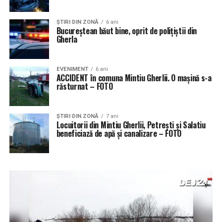
ŞTIRI DIN ZONĂ
6 ani
Bucureștean băut bine, oprit de polițiștii din
Gherla
EVENIMENT
6 ani
ACCIDENT în comuna Mintiu Gherlii. O mașină s-a
răsturnat – FOTO
ŞTIRI DIN ZONĂ
7 ani
Locuitorii din Mintiu Gherlii, Petrești și Salatiu
beneficiază de apă și canalizare – FOTO