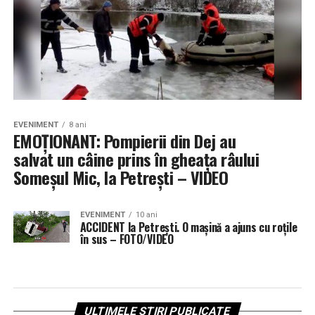
EVENIMENT
8 ani
EMOŢIONANT: Pompierii din Dej au
salvat un câine prins în gheaţa râului
Someşul Mic, la Petrești – VIDEO
EVENIMENT
10 ani
ACCIDENT la Petrești. O mașină a ajuns cu roțile
în sus – FOTO/VIDEO
ULTIMELE ȘTIRI PUBLICATE