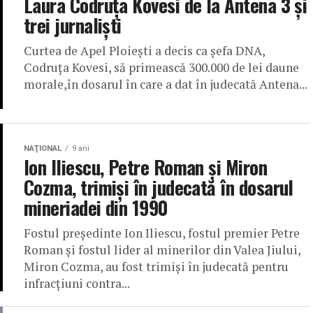
Laura Codruţa Kovesi de la Antena 3 şi
trei jurnalişti
Curtea de Apel Ploieşti a decis ca şefa DNA,
Codruţa Kovesi, să primească 300.000 de lei daune
morale,în dosarul în care a dat în judecată Antena...
NAŢIONAL
9 ani
Ion Iliescu, Petre Roman și Miron
Cozma, trimişi în judecată în dosarul
mineriadei din 1990
Fostul preşedinte Ion Iliescu, fostul premier Petre
Roman şi fostul lider al minerilor din Valea Jiului,
Miron Cozma, au fost trimişi în judecată pentru
infracţiuni contra...