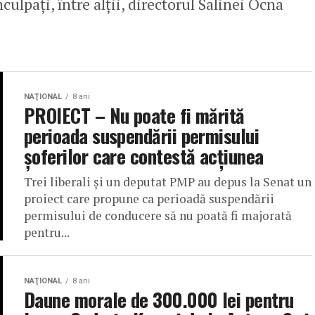
culpați, între alții, directorul Salinei Ocna
NAŢIONAL
8 ani
PROIECT – Nu poate fi mărită
perioada suspendării permisului
şoferilor care contestă acţiunea
Trei liberali şi un deputat PMP au depus la Senat un
proiect care propune ca perioadă suspendării
permisului de conducere să nu poată fi majorată
pentru...
NAŢIONAL
8 ani
Daune morale de 300.000 lei pentru