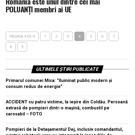
România este unul dintre cei mai
POLUANŢI membri ai UE
PAGINA 4 DE 9
1
2
3
4
5
6
7
8
9
ULTIMELE ȘTIRI PUBLICATE
Primarul comunei Mica: ”Iluminat public modern și
consum redus de energie”
ACCIDENT cu patru victime, la ieșire din Coldău. Persoană
extrasă de pompieri dintr-o mașină, combustil pe
carosabil – FOTO
Pompieri de la Detașamentul Dej, inclusiv comandantul,