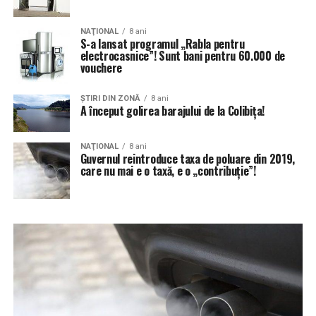
NAŢIONAL
8 ani
S-a lansat programul „Rabla pentru
electrocasnice”! Sunt bani pentru 60.000 de
vouchere
ŞTIRI DIN ZONĂ
8 ani
A început golirea barajului de la Colibița!
NAŢIONAL
8 ani
Guvernul reintroduce taxa de poluare din 2019,
care nu mai e o taxă, e o „contribuție”!