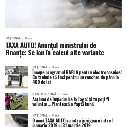
NAŢIONAL
8 ani
TAXA AUTO! Anunţul ministrului de
Finanţe: Se iau în calcul alte variante
NAŢIONAL
8 ani
Începe programul RABLA pentru electrocasnice!
Ce trebuie să faci pentru un voucher de până la
400 de lei
ŞTIRI DIN ZONĂ
8 ani
Acțiune de împădurire la Țaga! Și tu poți fi
voluntar… Plantează o faptă bună!
NAŢIONAL
8 ani
O nouă TAXĂ AUTO va intra în vigoare între 1
ianuarie 2019 şi 31 martie 2019