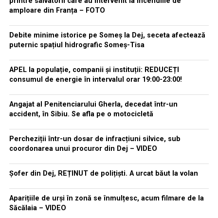
printre salvatorii care au intervenit la incendiile de
amploare din Franța – FOTO
Debite minime istorice pe Someș la Dej, seceta afectează
puternic spațiul hidrografic Someș-Tisa
APEL la populație, companii și instituții: REDUCEȚI
consumul de energie în intervalul orar 19:00-23:00!
Angajat al Penitenciarului Gherla, decedat într-un
accident, în Sibiu. Se afla pe o motocicletă
Percheziții într-un dosar de infracțiuni silvice, sub
coordonarea unui procuror din Dej – VIDEO
Șofer din Dej, REȚINUT de polițiști. A urcat băut la volan
Aparițiile de urși în zonă se înmulțesc, acum filmare de la
Săcălaia – VIDEO