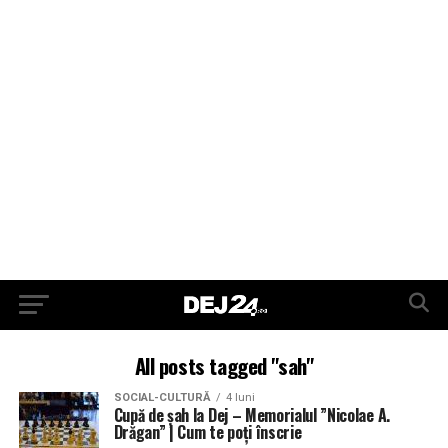
All posts tagged "sah"
SOCIAL-CULTURĂ
4 luni
Cupă de șah la Dej – Memorialul ”Nicolae A.
Drăgan” | Cum te poți înscrie