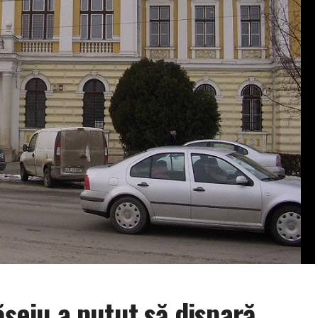
ășeiu a putut să dispară.