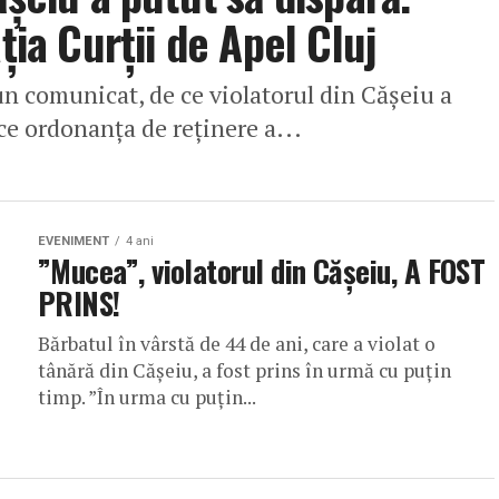
ția Curții de Apel Cluj
-un comunicat, de ce violatorul din Cășeiu a
ce ordonanța de reținere a...
EVENIMENT
4 ani
”Mucea”, violatorul din Cășeiu, A FOST
PRINS!
Bărbatul în vârstă de 44 de ani, care a violat o
tânără din Cășeiu, a fost prins în urmă cu puțin
timp. ”În urma cu puțin...