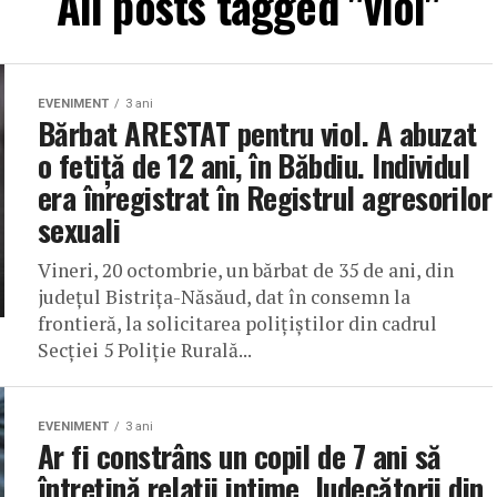
All posts tagged "viol"
EVENIMENT
3 ani
Bărbat ARESTAT pentru viol. A abuzat
o fetiță de 12 ani, în Băbdiu. Individul
era înregistrat în Registrul agresorilor
sexuali
Vineri, 20 octombrie, un bărbat de 35 de ani, din
județul Bistrița-Năsăud, dat în consemn la
frontieră, la solicitarea polițiștilor din cadrul
Secției 5 Poliție Rurală...
EVENIMENT
3 ani
Ar fi constrâns un copil de 7 ani să
întrețină relații intime. Judecătorii din