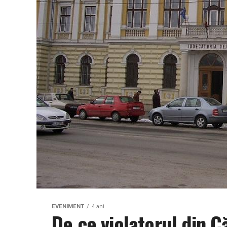
EVENIMENT
4 ani
De ce violatorul din C