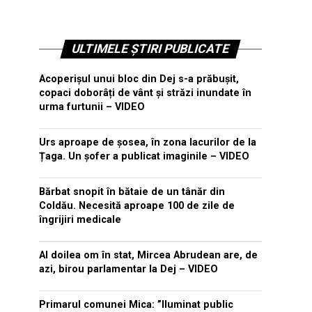
ULTIMELE ȘTIRI PUBLICATE
Acoperișul unui bloc din Dej s-a prăbușit,
copaci doborâți de vânt și străzi inundate în
urma furtunii – VIDEO
Urs aproape de șosea, în zona lacurilor de la
Țaga. Un șofer a publicat imaginile – VIDEO
Bărbat snopit în bătaie de un tânăr din
Coldău. Necesită aproape 100 de zile de
îngrijiri medicale
Al doilea om în stat, Mircea Abrudean are, de
azi, birou parlamentar la Dej – VIDEO
Primarul comunei Mica: ”Iluminat public