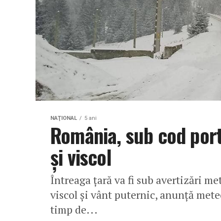
NAŢIONAL
5 ani
România, sub cod port
și viscol
Întreaga țară va fi sub avertizări me
viscol și vânt puternic, anunță meteo
timp de...