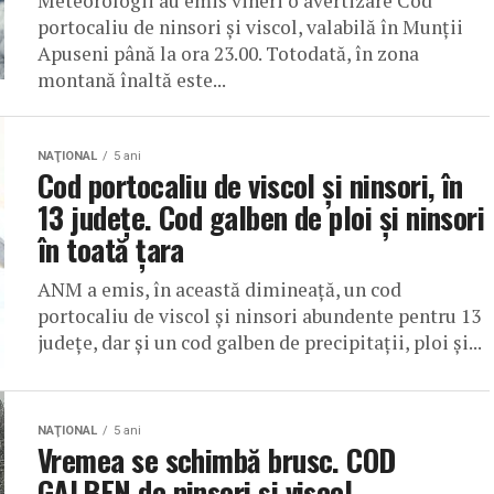
Meteorologii au emis vineri o avertizare Cod
portocaliu de ninsori și viscol, valabilă în Munții
Apuseni până la ora 23.00. Totodată, în zona
montană înaltă este...
NAŢIONAL
5 ani
Cod portocaliu de viscol și ninsori, în
13 județe. Cod galben de ploi și ninsori
în toată țara
ANM a emis, în această dimineață, un cod
portocaliu de viscol și ninsori abundente pentru 13
județe, dar și un cod galben de precipitații, ploi și...
NAŢIONAL
5 ani
Vremea se schimbă brusc. COD
GALBEN de ninsori și viscol