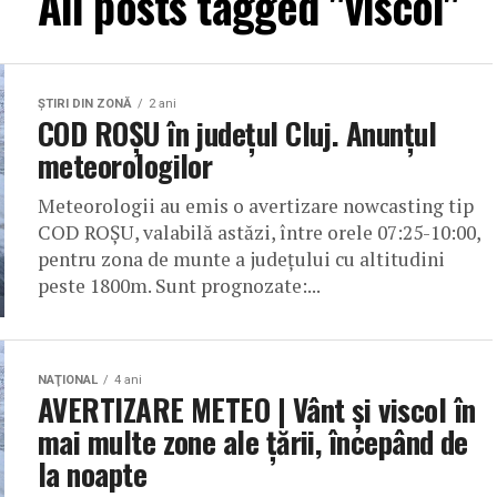
All posts tagged "viscol"
ŞTIRI DIN ZONĂ
2 ani
COD ROȘU în județul Cluj. Anunțul
meteorologilor
Meteorologii au emis o avertizare nowcasting tip
COD ROȘU, valabilă astăzi, între orele 07:25-10:00,
pentru zona de munte a județului cu altitudini
peste 1800m. Sunt prognozate:...
NAŢIONAL
4 ani
AVERTIZARE METEO | Vânt și viscol în
mai multe zone ale țării, începând de
la noapte