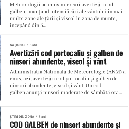
Meteorologii au emis miercuri avertizări cod
galben, anunţând intensificări ale vântului în mai
multe zone ale ţării şi viscol în zona de munte,
începând din 5...
NAŢIONAL
5 ani
Avertizări cod portocaliu și galben de
ninsori abundente, viscol și vânt
Administrația Națională de Meteorologie (ANM) a
emis, azi, avertizări cod portocaliu și galben de
ninsori abundente, viscol și vânt. Un cod
galben anunță ninsori moderate de sâmbătă ora...
ŞTIRI DIN ZONĂ
5 ani
COD GALBEN de ninsori abundente și