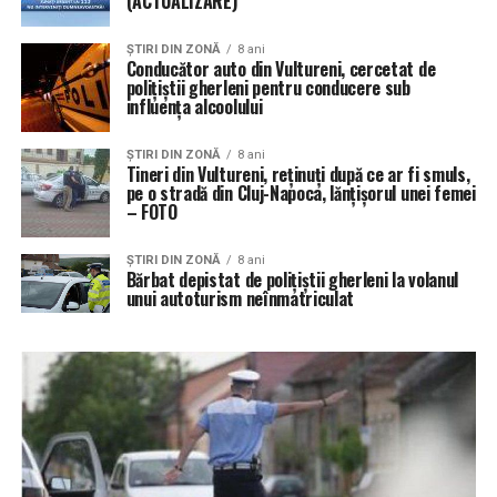
(ACTUALIZARE)
ŞTIRI DIN ZONĂ
8 ani
Conducător auto din Vultureni, cercetat de
polițiștii gherleni pentru conducere sub
influența alcoolului
ŞTIRI DIN ZONĂ
8 ani
Tineri din Vultureni, reținuți după ce ar fi smuls,
pe o stradă din Cluj-Napoca, lănțișorul unei femei
– FOTO
ŞTIRI DIN ZONĂ
8 ani
Bărbat depistat de polițiștii gherleni la volanul
unui autoturism neînmatriculat