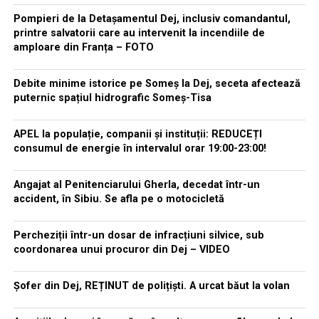
Pompieri de la Detașamentul Dej, inclusiv comandantul,
printre salvatorii care au intervenit la incendiile de
amploare din Franța – FOTO
Debite minime istorice pe Someș la Dej, seceta afectează
puternic spațiul hidrografic Someș-Tisa
APEL la populație, companii și instituții: REDUCEȚI
consumul de energie în intervalul orar 19:00-23:00!
Angajat al Penitenciarului Gherla, decedat într-un
accident, în Sibiu. Se afla pe o motocicletă
Percheziții într-un dosar de infracțiuni silvice, sub
coordonarea unui procuror din Dej – VIDEO
Șofer din Dej, REȚINUT de polițiști. A urcat băut la volan