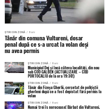
ŞTIRI DIN ZONĂ
8 ani
Tânăr din comuna Vultureni, dosar
penal după ce s-a urcat la volan deși
nu avea permis
ŞTIRI DIN ZONĂ
8 ani
Municipiul Dej și încă câteva localități, din nou
sub COD GALBEN (ACTUALIZARE – COD
PORTOCALIU de la ora 19:30!)
ŞTIRI DIN ZONĂ
8 ani
Tânăr din Fizeșu Gherlii, cercetat de polițiștii
gherleni după ce a fost depistat fără permis la
volan
ŞTIRI DIN ZONĂ
8 ani
Numai trei îs norocoase! Bărbat din Vultureni,