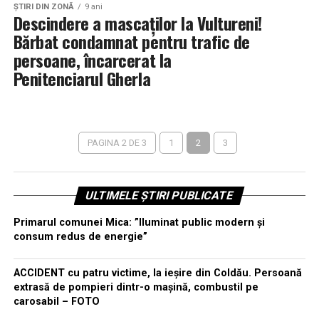
ŞTIRI DIN ZONĂ
9 ani
Descindere a mascaților la Vultureni!
Bărbat condamnat pentru trafic de
persoane, încarcerat la
Penitenciarul Gherla
PAGINA 2 DE 3
1
2
3
ULTIMELE ȘTIRI PUBLICATE
Primarul comunei Mica: ”Iluminat public modern și
consum redus de energie”
ACCIDENT cu patru victime, la ieșire din Coldău. Persoană
extrasă de pompieri dintr-o mașină, combustil pe
carosabil – FOTO