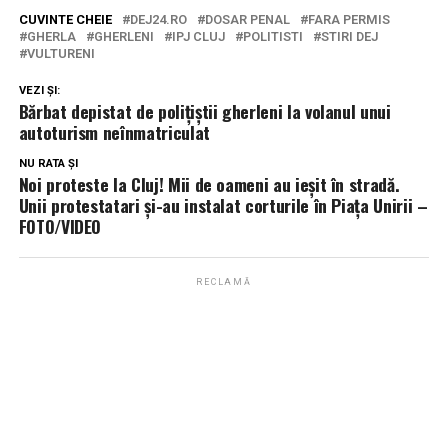
CUVINTE CHEIE
DEJ24.RO
DOSAR PENAL
FARA PERMIS
GHERLA
GHERLENI
IPJ CLUJ
POLITISTI
STIRI DEJ
VULTURENI
VEZI ȘI:
Bărbat depistat de polițiștii gherleni la volanul unui
autoturism neînmatriculat
NU RATA ȘI
Noi proteste la Cluj! Mii de oameni au ieșit în stradă.
Unii protestatari și-au instalat corturile în Piața Unirii –
FOTO/VIDEO
RECLAMĂ