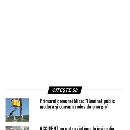
CITEȘTE ȘI:
Primarul comunei Mica: ”Iluminat public
modern și consum redus de energie”
ACCIDENT cu patru victime, la ieșire din