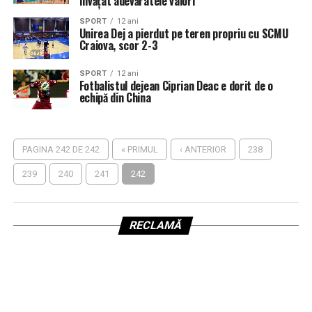
învăţat adevăratele valori”
SPORT
12 ani
Unirea Dej a pierdut pe teren propriu cu SCMU
Craiova, scor 2-3
SPORT
12 ani
Fotbalistul dejean Ciprian Deac e dorit de o
echipă din China
PAGINA 242 DE 242
« PRIMUL
‹ ANTERIOR
238
239
240
241
242
RECLAMĂ