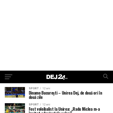
SPORT
12 ani
Dinamo București – Unirea Dej, de două ori în
două zile
SPORT
12 ani
Fost voleibalist la Unirea: „Radu Miclea m-a