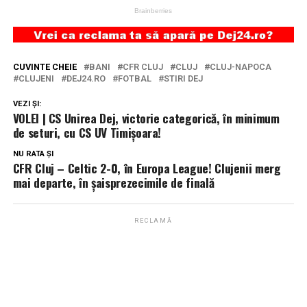
CUVINTE CHEIE
BANI
CFR CLUJ
CLUJ
CLUJ-NAPOCA
CLUJENI
DEJ24.RO
FOTBAL
STIRI DEJ
VEZI ȘI:
VOLEI | CS Unirea Dej, victorie categorică, în minimum
de seturi, cu CS UV Timișoara!
NU RATA ȘI
CFR Cluj – Celtic 2-0, în Europa League! Clujenii merg
mai departe, în şaisprezecimile de finală
RECLAMĂ