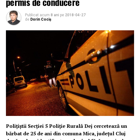
permis de conducere
Publicat acum
8 ani
pe
2018-04-27
de
Dorin Cociș
Poliţiştii Secţiei 5 Poliţie Rurală Dej cercetează un
bărbat de 25 de ani din comuna Mica, judeţul Cluj