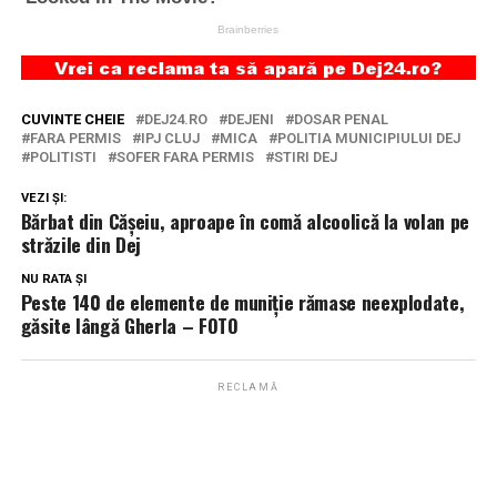
CUVINTE CHEIE
DEJ24.RO
DEJENI
DOSAR PENAL
FARA PERMIS
IPJ CLUJ
MICA
POLITIA MUNICIPIULUI DEJ
POLITISTI
SOFER FARA PERMIS
STIRI DEJ
VEZI ȘI:
Bărbat din Cășeiu, aproape în comă alcoolică la volan pe
străzile din Dej
NU RATA ȘI
Peste 140 de elemente de muniție rămase neexplodate,
găsite lângă Gherla – FOTO
RECLAMĂ