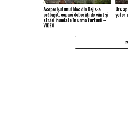
Acoperișul unui bloc din Dej s-a
Urs ap
prăbușit, copaci doborâți de vânt și
șofer 
străzi inundate în urma furtunii –
VIDEO
C