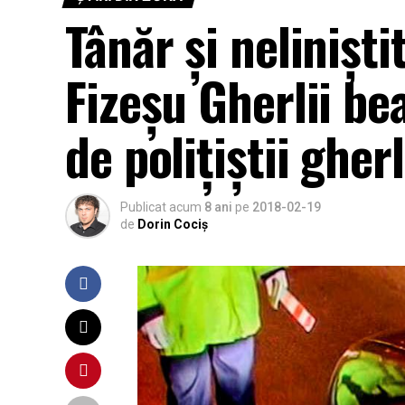
Tânăr și nelinișt
Fizeșu Gherlii bea
de polițiștii gher
Publicat acum
8 ani
pe
2018-02-19
de
Dorin Cociș