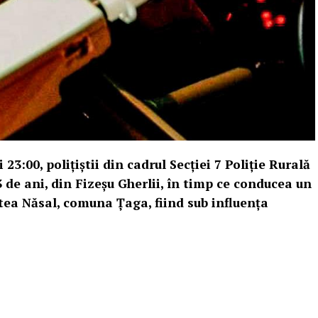
 23:00, poliţiştii din cadrul Secției 7 Poliție Rurală
 de ani, din Fizeșu Gherlii, în timp ce conducea un
atea Năsal, comuna Țaga, fiind sub influența