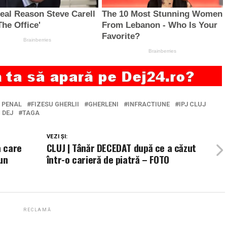
 PENAL
FIZESU GHERLII
GHERLENI
INFRACTIUNE
IPJ CLUJ
I DEJ
TAGA
VEZI ȘI:
a care
CLUJ | Tânăr DECEDAT după ce a căzut
un
într-o carieră de piatră – FOTO
RECLAMĂ