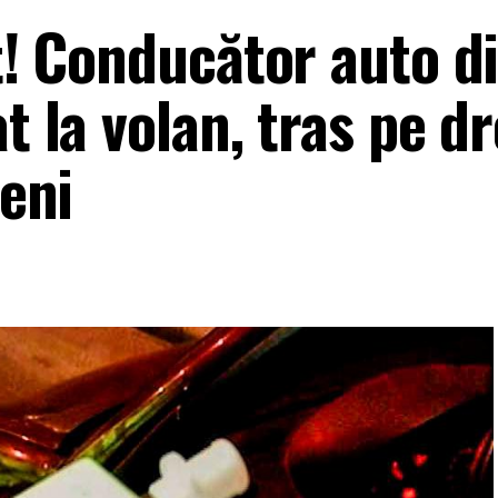
it! Conducător auto d
t la volan, tras pe d
leni