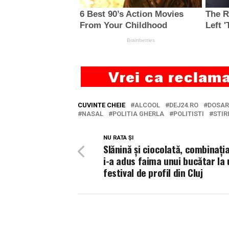
CUVINTE CHEIE
ALCOOL
DEJ24.RO
DOSAR
NASAL
POLITIA GHERLA
POLITISTI
STIR
NU RATA ȘI
Slănină și ciocolată, combinați
i-a adus faima unui bucătar la 
festival de profil din Cluj