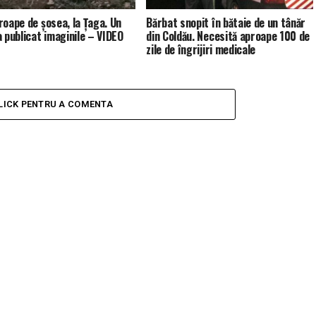
roape de șosea, la Țaga. Un
Bărbat snopit în bătaie de un tânăr
a publicat imaginile – VIDEO
din Coldău. Necesită aproape 100 de
zile de îngrijiri medicale
LICK PENTRU A COMENTA