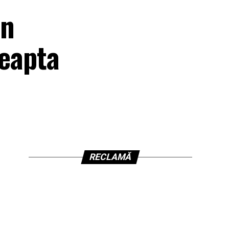
in
reapta
RECLAMĂ