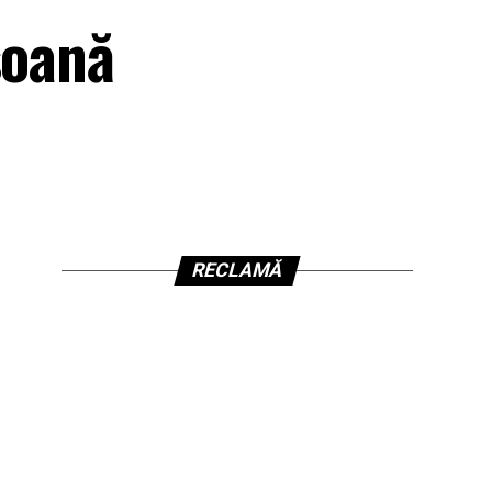
soană
RECLAMĂ