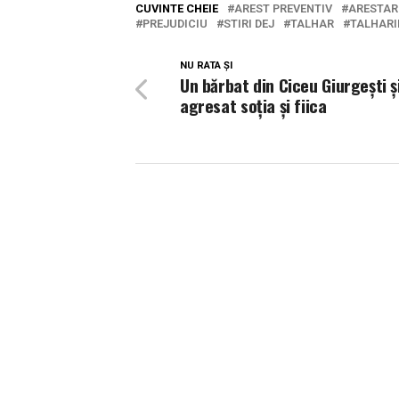
CUVINTE CHEIE
AREST PREVENTIV
ARESTAR
PREJUDICIU
STIRI DEJ
TALHAR
TALHARI
NU RATA ȘI
Un bărbat din Ciceu Giurgești și
agresat soția și fiica