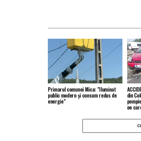
Primarul comunei Mica: ”Iluminat
ACCIDE
public modern și consum redus de
din Co
energie”
pompie
pe car
C