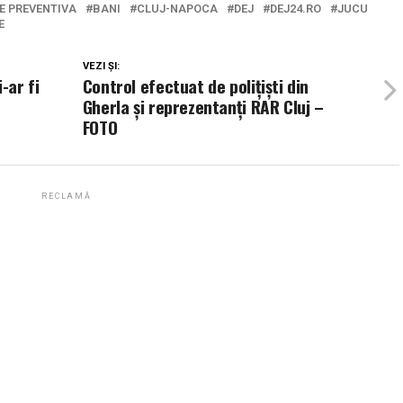
E PREVENTIVA
BANI
CLUJ-NAPOCA
DEJ
DEJ24.RO
JUCU
E
VEZI ȘI:
-ar fi
Control efectuat de polițiști din
Gherla și reprezentanți RAR Cluj –
FOTO
RECLAMĂ