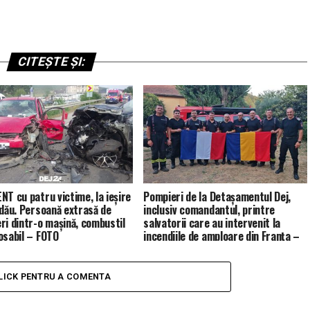
CITEȘTE ȘI:
NT cu patru victime, la ieșire
Pompieri de la Detașamentul Dej,
ldău. Persoană extrasă de
inclusiv comandantul, printre
ri dintr-o mașină, combustil
salvatorii care au intervenit la
osabil – FOTO
incendiile de amploare din Franța –
FOTO
LICK PENTRU A COMENTA