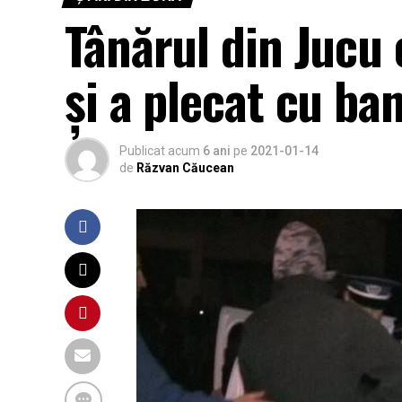
Tânărul din Jucu 
și a plecat cu ba
Publicat acum
6 ani
pe
2021-01-14
de
Răzvan Căucean