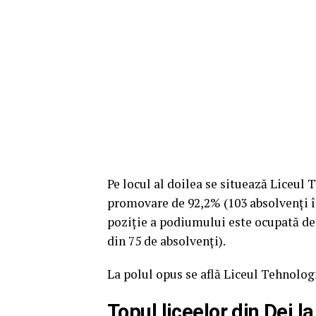
Pe locul al doilea se situează Liceul 
promovare de 92,2% (103 absolvenți în
poziție a podiumului este ocupată de
din 75 de absolvenți).
La polul opus se află Liceul Tehnolo
Topul liceelor din Dej 