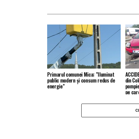
Primarul comunei Mica: ”Iluminat
ACCIDE
public modern și consum redus de
din Co
energie”
pompie
pe car
C