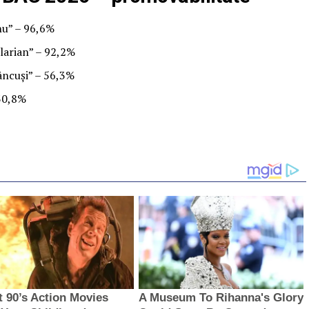
nu” – 96,6%
Ilarian” – 92,2%
âncuși” – 56,3%
 30,8%