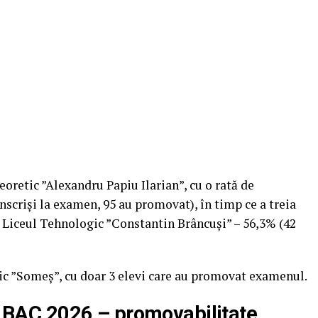
Teoretic ”Alexandru Papiu Ilarian”, cu o rată de
scriși la examen, 95 au promovat), în timp ce a treia
 Liceul Tehnologic ”Constantin Brâncuși” – 56,3% (42
gic ”Someș”, cu doar 3 elevi care au promovat examenul.
la BAC 2026
– promovabilitate