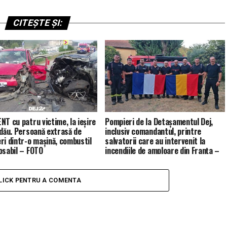
CITEȘTE ȘI:
NT cu patru victime, la ieșire
Pompieri de la Detașamentul Dej,
ldău. Persoană extrasă de
inclusiv comandantul, printre
ri dintr-o mașină, combustil
salvatorii care au intervenit la
osabil – FOTO
incendiile de amploare din Franța –
FOTO
LICK PENTRU A COMENTA