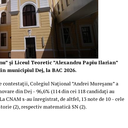
u” și Liceul Teoretic ”Alexandru Papiu Ilarian”
in municipiul Dej, la BAC 2026.
 de contestații, Colegiul Național ”Andrei Mureșanu” a
ovare din Dej – 96,6% (114 din cei 118 candidați au
 CNAM s-au înregistrat, de altfel, 13 note de 10 – cele
istorie (2), respectiv matematică SN (2).