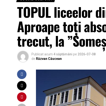
TOPUL liceelor d
Aproape toți abs
trecut, la ”Someș
Publicat acum
4 săptămâni
pe
2026-07-08
de
Răzvan Căucean