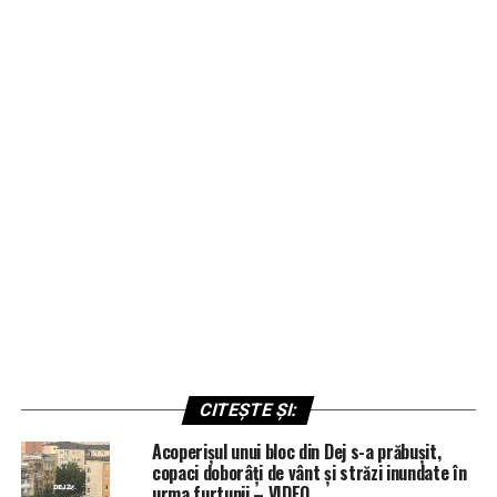
CITEȘTE ȘI:
Acoperișul unui bloc din Dej s-a prăbușit,
copaci doborâți de vânt și străzi inundate în
urma furtunii – VIDEO