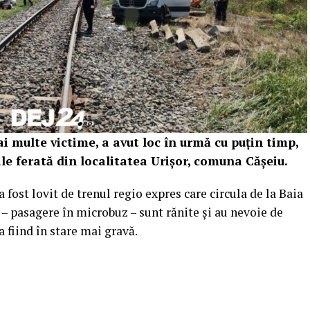
i multe victime, a avut loc în urmă cu puțin timp,
cale ferată din localitatea Urișor, comuna Cășeiu.
fost lovit de trenul regio expres care circula de la Baia
– pasagere în microbuz – sunt rănite și au nevoie de
a fiind în stare mai gravă.