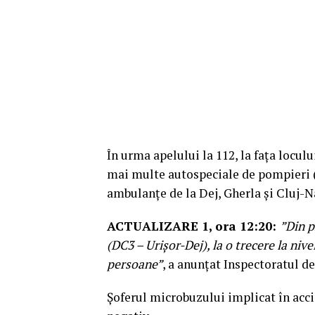
În urma apelului la 112, la fața locul
mai multe autospeciale de pompieri (
ambulanțe de la Dej, Gherla și Cluj-N
ACTUALIZARE 1, ora 12:20:
”Din p
(DC3 – Urișor-Dej), la o trecere la niv
persoane”
, a anunțat Inspectoratul de
Șoferul microbuzului implicat în accid