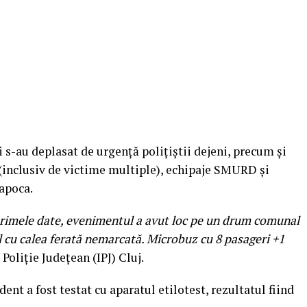
ui s-au deplasat de urgență polițiștii dejeni, precum și
inclusiv de victime multiple), echipaje SMURD și
apoca.
rimele date, evenimentul a avut loc pe un drum comunal
el cu calea ferată nemarcată. Microbuz cu 8 pasageri +1
 Poliție Județean (IPJ) Cluj.
ent a fost testat cu aparatul etilotest, rezultatul fiind