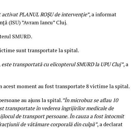
t activat PLANUL ROȘU de intervenție”
, a informat
nță (ISU) ”Avram Iancu” Cluj.
opterul SMURD.
ictime sunt transportate la spital.
tă, este transportată cu elicopterul SMURD la UPU Cluj”
, a
n acest moment au fost transportate 8 victime la spital.
ersoane au ajuns la spital.
”În microbuz se aflau 10
st transportate în vederea îngrijirilor medicale de
ijlocul de transport persoane. În cauza a fost întocmit
fracțiunii de vătămare corporală din culpă”
, a declarat