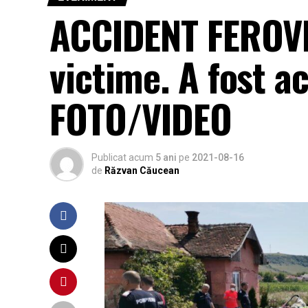
ACCIDENT FEROVIA
victime. A fost 
FOTO/VIDEO
Publicat acum
5 ani
pe
2021-08-16
de
Răzvan Căucean