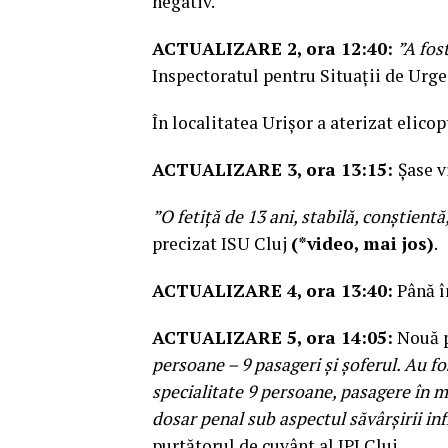
negativ.
ACTUALIZARE 2, ora 12:40:
”A fos
Inspectoratul pentru Situații de Urge
În localitatea Urișor a aterizat elic
ACTUALIZARE 3, ora 13:15:
Șase v
”O fetiță de 13 ani, stabilă, conștien
precizat ISU Cluj
(*video, mai jos)
.
ACTUALIZARE 4, ora 13:40:
Până î
ACTUALIZARE 5, ora 14:05:
Nouă p
persoane – 9 pasageri și șoferul. Au fo
specialitate 9 persoane, pasagere în m
dosar penal sub aspectul săvârșirii in
purtătorul de cuvânt al IPJ Cluj.