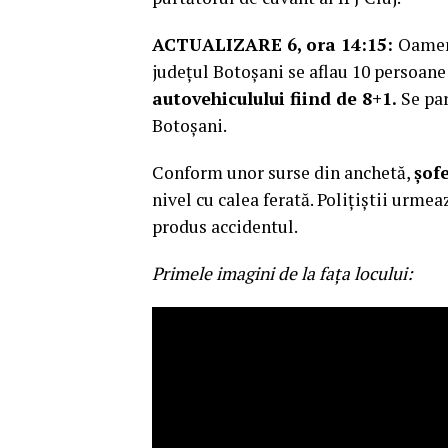
ACTUALIZARE 6, ora 14:15:
Oameni
județul Botoșani se aflau 10 persoane 
autovehiculului fiind de 8+1.
Se par
Botoșani.
Conform unor surse din anchetă,
șof
nivel cu calea ferată. Polițiștii urme
produs accidentul.
Primele imagini de la fața locului: