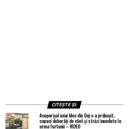
CITEȘTE ȘI:
Acoperișul unui bloc din Dej s-a prăbușit,
copaci doborâți de vânt și străzi inundate în
urma furtunii – VIDEO