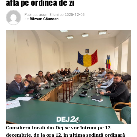
află pe ordinea de zi
Publicat acum
8 luni
pe
2025-12-05
de
Răzvan Căucean
Consilierii locali din Dej se vor întruni pe 12
decembrie, de la ora 12, în ultima ședință ordinară