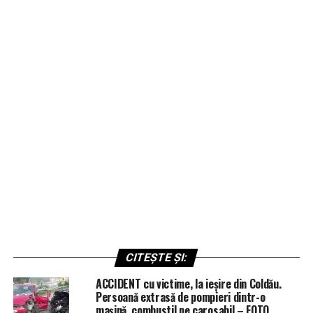
CITEȘTE ȘI:
ACCIDENT cu victime, la ieșire din Coldău.
Persoană extrasă de pompieri dintr-o
mașină, combustil pe carosabil – FOTO