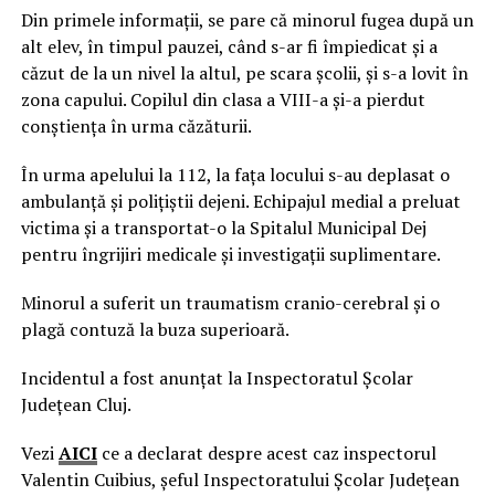
Din primele informații, se pare că minorul fugea după un
alt elev, în timpul pauzei, când s-ar fi împiedicat și a
căzut de la un nivel la altul, pe scara școlii, și s-a lovit în
zona capului. Copilul din clasa a VIII-a și-a pierdut
conștiența în urma căzăturii.
În urma apelului la 112, la fața locului s-au deplasat o
ambulanță și polițiștii dejeni. Echipajul medial a preluat
victima și a transportat-o la Spitalul Municipal Dej
pentru îngrijiri medicale și investigații suplimentare.
Minorul a suferit un traumatism cranio-cerebral și o
plagă contuză la buza superioară.
Incidentul a fost anunțat la Inspectoratul Școlar
Județean Cluj.
Vezi
AICI
ce a declarat despre acest caz inspectorul
Valentin Cuibius, șeful Inspectoratului Școlar Județean