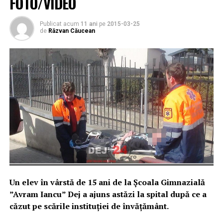
FOTO/VIDEO
Publicat acum
11 ani
pe
2015-03-25
de
Răzvan Căucean
Un elev în vârstă de 15 ani de la Școala Gimnazială
”Avram Iancu” Dej a ajuns astăzi la spital după ce a
căzut pe scările instituției de învățământ.