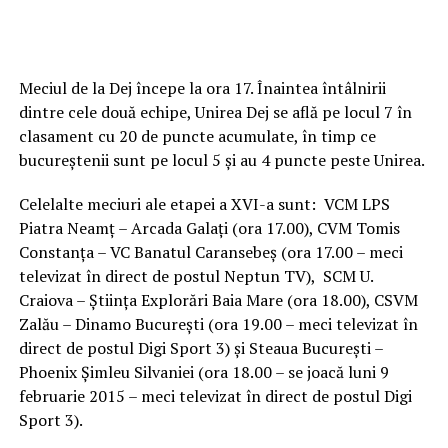
Meciul de la Dej începe la ora 17. Înaintea întâlnirii
dintre cele două echipe, Unirea Dej se află pe locul 7 în
clasament cu 20 de puncte acumulate, în timp ce
bucureștenii sunt pe locul 5 și au 4 puncte peste Unirea.
Celelalte meciuri ale etapei a XVI-a sunt: VCM LPS
Piatra Neamţ – Arcada Galați (ora 17.00), CVM Tomis
Constanța – VC Banatul Caransebeș (ora 17.00 – meci
televizat în direct de postul Neptun TV), SCM U.
Craiova – Ştiinţa Explorări Baia Mare (ora 18.00), CSVM
Zalău – Dinamo Bucureşti (ora 19.00 – meci televizat în
direct de postul Digi Sport 3) și Steaua București –
Phoenix Şimleu Silvaniei (ora 18.00 – se joacă luni 9
februarie 2015 – meci televizat în direct de postul Digi
Sport 3).