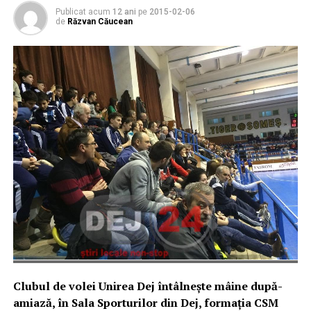
Publicat acum
12 ani
pe
2015-02-06
de
Răzvan Căucean
Clubul de volei Unirea Dej întâlnește mâine după-
amiază, în Sala Sporturilor din Dej, formația CSM