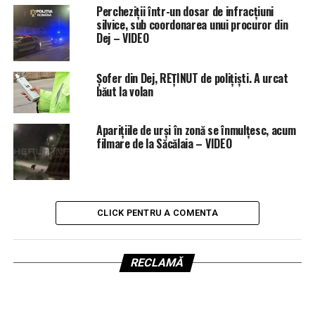
Percheziții într-un dosar de infracțiuni
silvice, sub coordonarea unui procuror din
Dej – VIDEO
Șofer din Dej, REȚINUT de polițiști. A urcat
băut la volan
Aparițiile de urși în zonă se înmulțesc, acum
filmare de la Săcălaia – VIDEO
CLICK PENTRU A COMENTA
RECLAMĂ