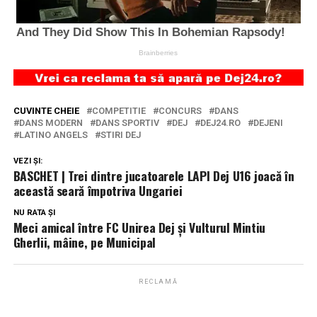
CUVINTE CHEIE
COMPETITIE
CONCURS
DANS
DANS MODERN
DANS SPORTIV
DEJ
DEJ24.RO
DEJENI
LATINO ANGELS
STIRI DEJ
VEZI ȘI:
BASCHET | Trei dintre jucatoarele LAPI Dej U16 joacă în
această seară împotriva Ungariei
NU RATA ȘI
Meci amical între FC Unirea Dej și Vulturul Mintiu
Gherlii, mâine, pe Municipal
RECLAMĂ