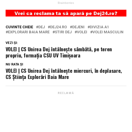
CUVINTE CHEIE
DEJ
DEJ24.RO
DEJENI
DIVIZIA A1
EXPLORARI BAIA MARE
STIRI DEJ
VOLEI
VOLEI MASCULIN
VEZI ȘI:
VOLEI | CS Unirea Dej întâlnește sâmbătă, pe teren
propriu, formația CSU UV Timișoara
NU RATA ȘI
VOLEI | CS Unirea Dej întâlnește miercuri, în deplasare,
CS Știința Explorări Baia Mare
RECLAMĂ