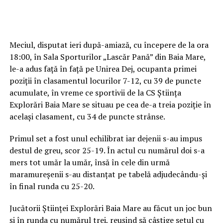
Meciul, disputat ieri după-amiază, cu începere de la ora
18:00, în Sala Sporturilor „Lascăr Pană” din Baia Mare,
le-a adus față în față pe Unirea Dej, ocupanta primei
poziții în clasamentul locurilor 7-12, cu 39 de puncte
acumulate, în vreme ce sportivii de la CS Știința
Explorări Baia Mare se situau pe cea de-a treia poziție în
același clasament, cu 34 de puncte strânse.
Primul set a fost unul echilibrat iar dejenii s-au impus
destul de greu, scor 25-19. În actul cu numărul doi s-a
mers tot umăr la umăr, însă în cele din urmă
maramureșenii s-au distanțat pe tabelă adjudecându-și
în final runda cu 25-20.
Jucătorii Științei Explorări Baia Mare au făcut un joc bun
și în runda cu numărul trei, reușind să câștige setul cu