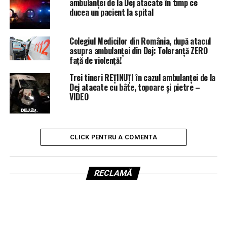
ambulanței de la Dej atacate în timp ce
ducea un pacient la spital
Colegiul Medicilor din România, după atacul
asupra ambulanței din Dej: Toleranță ZERO
față de violență!
Trei tineri REȚINUȚI în cazul ambulanței de la
Dej atacate cu bâte, topoare și pietre –
VIDEO
CLICK PENTRU A COMENTA
RECLAMĂ