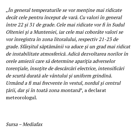
„
În general temperaturile se vor menţine mai ridicate
decât cele pentru început de vară. Cu valori în general
între 22 şi 31 de grade. Cele mai ridicate vor fi în Sudul
Olteniei şi a Munteniei, iar cele mai coborâte valori se
vor înregistra în zona litoralului, respectiv 21-23 de
grade. Sfârşitul săptămânii va aduce şi un grad mai ridicat
de instabilitate atmosferică. Adică dezvoltarea norilor în
orele amiezii care să determine apariţia adverselor
torenţiale, însoţite de descărcări electrice, intensificări
de scurtă durată ale vântului şi uniform grindină.
Urmând a fi mai frecvente în vestul, nordul şi centrul
ţării, dar şi în toată zona montană
”, a declarat
meteorologul.
Sursa – Mediafax