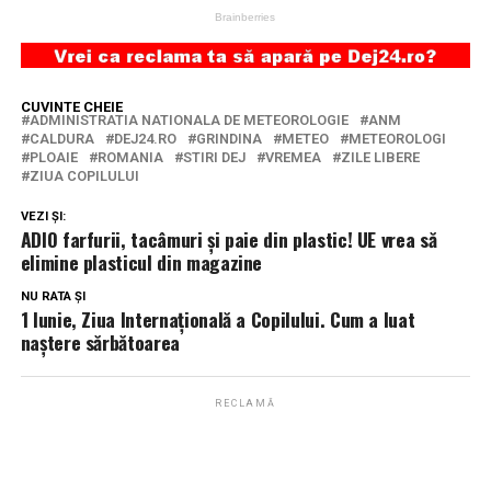
CUVINTE CHEIE
ADMINISTRATIA NATIONALA DE METEOROLOGIE
ANM
CALDURA
DEJ24.RO
GRINDINA
METEO
METEOROLOGI
PLOAIE
ROMANIA
STIRI DEJ
VREMEA
ZILE LIBERE
ZIUA COPILULUI
VEZI ȘI:
ADIO farfurii, tacâmuri și paie din plastic! UE vrea să
elimine plasticul din magazine
NU RATA ȘI
1 Iunie, Ziua Internațională a Copilului. Cum a luat
naștere sărbătoarea
RECLAMĂ