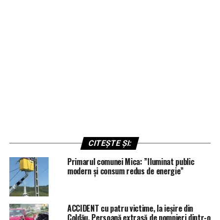
CITEȘTE ȘI:
Primarul comunei Mica: ”Iluminat public
modern și consum redus de energie”
ACCIDENT cu patru victime, la ieșire din
Coldău. Persoană extrasă de pompieri dintr-o