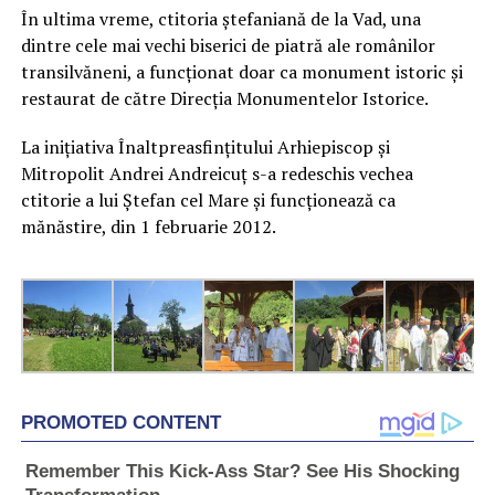
În ultima vreme, ctitoria ștefaniană de la Vad, una
dintre cele mai vechi biserici de piatră ale românilor
transilvăneni, a funcționat doar ca monument istoric și
restaurat de către Direcția Monumentelor Istorice.
La inițiativa Înaltpreasfințitului Arhiepiscop și
Mitropolit Andrei Andreicuț s-a redeschis vechea
ctitorie a lui Ștefan cel Mare și funcționează ca
mănăstire, din 1 februarie 2012.