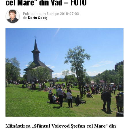
cel Mare” din Vad – FOTO
Publicat acum
8 ani
pe
2018-07-03
de
Dorin Cociș
Mănăstirea „Sfântul Voievod Ștefan cel Mare” din