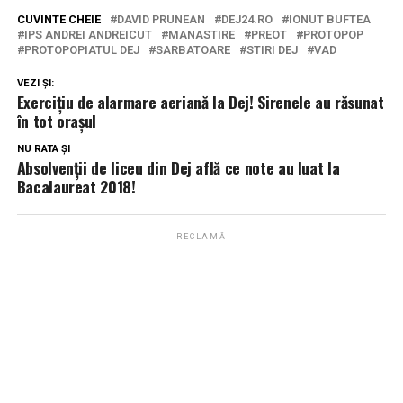
CUVINTE CHEIE
DAVID PRUNEAN
DEJ24.RO
IONUT BUFTEA
IPS ANDREI ANDREICUT
MANASTIRE
PREOT
PROTOPOP
PROTOPOPIATUL DEJ
SARBATOARE
STIRI DEJ
VAD
VEZI ȘI:
Exercițiu de alarmare aeriană la Dej! Sirenele au răsunat
în tot orașul
NU RATA ȘI
Absolvenții de liceu din Dej află ce note au luat la
Bacalaureat 2018!
RECLAMĂ