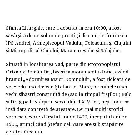
Sfânta Liturghie, care a debutat la ora 10:00, a fost
săvârșită de un sobor de preoți și diaconi, în frunte cu
ÎPS Andrei, Arhiepiscopul Vadului, Feleacului și Clujului
și Mitropolit al Clujului, Maramureșului și Sălajului.
Situată în localitatea Vad, parte din Protopopiatul
Ortodox Român Dej, biserica monument istoric, având
hramul „Adormirea Maicii Domnului” , a fost ridicată de
voievodul moldovean Ștefan cel Mare, pe ruinele unei
vechi sihăstri construită de (sau în timpul fraților ) Balc
și Drag pe la sfârșitul secolului al XIV-lea, neștiindu-se
însă data concretă de atestare. Cei mai mulți istorici
vorbesc despre sfârșitul anilor 1400, începutul anilor
1500, atunci când Ștefan cel Mare are sub stăpânire
cetatea Ciceului.